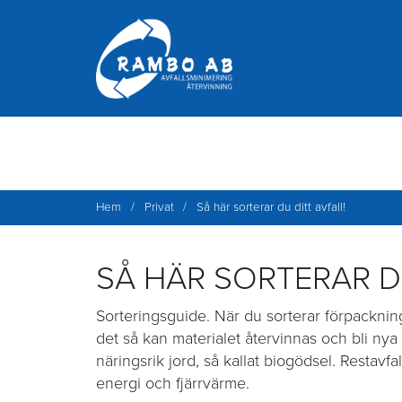
Hoppa
Undrar du när våra återvinningscentraler är
till
Mitt Rambo. Appen Mitt Rambo finns där du 
innehåll
Hem
/
Privat
/
Så här sorterar du ditt avfall!
SÅ HÄR SORTERAR DU
Sorteringsguide. När du sorterar förpackning
det så kan materialet återvinnas och bli nya 
näringsrik jord, så kallat biogödsel. Restavfall
energi och fjärrvärme.