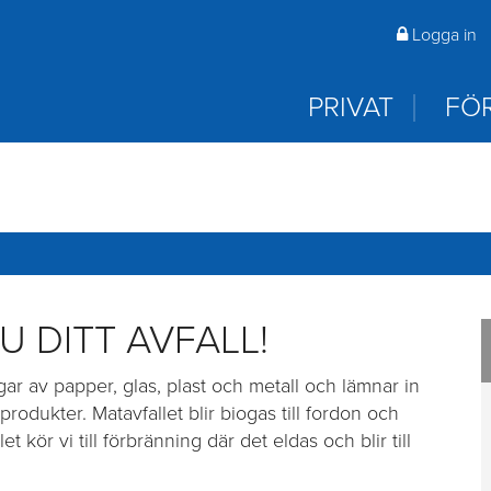
 öppna? Du hittar våra öppettider på rambo.se första sida 
Logga in
laddar ned appar.
PRIVAT
FÖ
 DITT AVFALL!
ar av papper, glas, plast och metall och lämnar in
produkter. Matavfallet blir biogas till fordon och
et kör vi till förbränning där det eldas och blir till