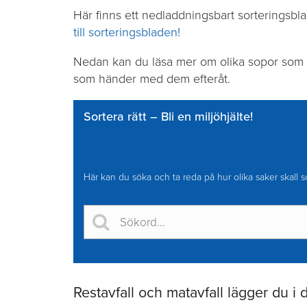
Här finns ett nedladdningsbart sorteringsbla
till sorteringsbladen!
Nedan kan du läsa mer om olika sopor som up
som händer med dem efteråt.
Sortera rätt – Bli en miljöhjälte!
Här kan du söka och ta reda på hur olika saker skall s
Sök
Restavfall och matavfall lägger du i di