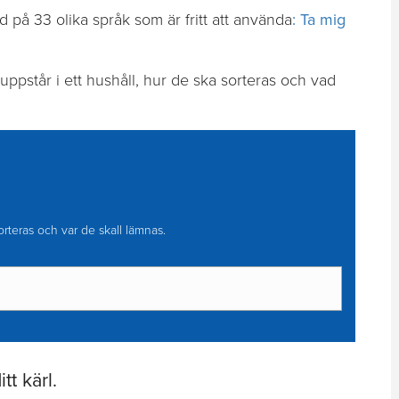
d på 33 olika språk som är fritt att använda
: Ta mig
pstår i ett hushåll, hur de ska sorteras och vad
orteras och var de skall lämnas.
tt kärl.