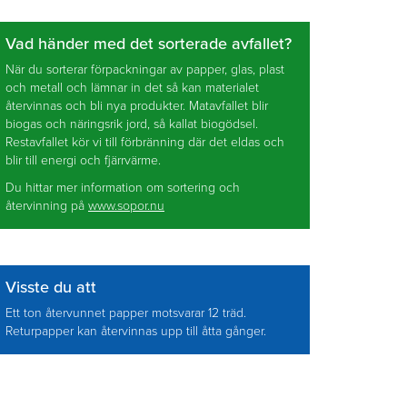
Vad händer med det sorterade avfallet?
När du sorterar förpackningar av papper, glas, plast
och metall och lämnar in det så kan materialet
återvinnas och bli nya produkter. Matavfallet blir
biogas och näringsrik jord, så kallat biogödsel.
Restavfallet kör vi till förbränning där det eldas och
blir till energi och fjärrvärme.
Du hittar mer information om sortering och
återvinning på
www.sopor.nu
Visste du att
Ett ton återvunnet papper motsvarar 12 träd.
Returpapper kan återvinnas upp till åtta gånger.