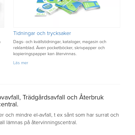
Tidningar och trycksaker
h
Dags- och kvällstidningar, kataloger, magasin och
reklamblad. Även pocketböcker, skrivpapper och
kopieringspapper kan återvinnas.
om
Läs mer
Tidningar
och
trycksaker
Grovavfall, Trädgårdsavfall och Återbruk
entral.
er och mindre el-avfall, t ex sånt som har surrat och
kall lämnas på återvinningscentral.