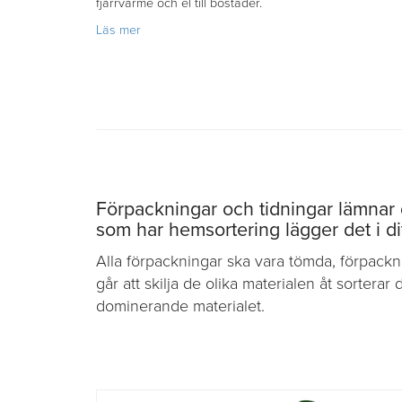
fjärrvärme och el till bostäder.
om
Läs mer
Restavfall
Förpackningar och tidningar lämnar 
som har hemsortering lägger det i dit
Alla förpackningar ska vara tömda, förpackn
går att skilja de olika materialen åt sortera
dominerande materialet.