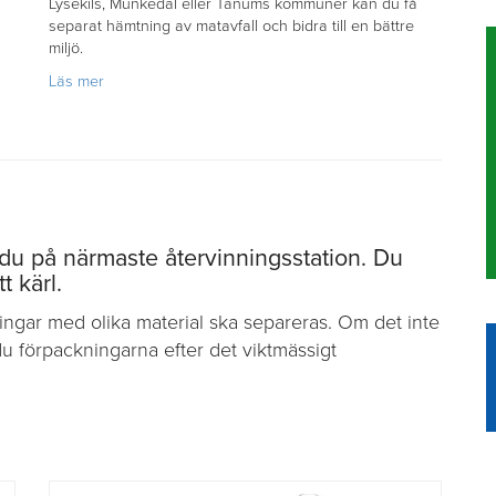
Lysekils, Munkedal eller Tanums kommuner kan du få
separat hämtning av matavfall och bidra till en bättre
miljö.
om
Läs mer
Matavfall
du på närmaste återvinningsstation. Du
t kärl.
ingar med olika material ska separeras. Om det inte
r du förpackningarna efter det viktmässigt