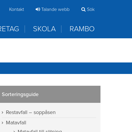
samt direkt när du kommer in i appen
Kontakt
Talande webb
Sök
RETAG
SKOLA
RAMBO
Sorteringsguide
Restavfall – soppåsen
Matavfall
Matavfall till rötning