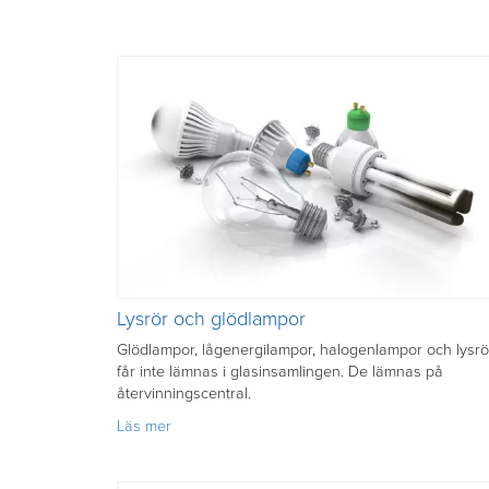
Lysrör och glödlampor
Glödlampor, lågenergilampor, halogenlampor och lysrö
får inte lämnas i glasinsamlingen. De lämnas på
återvinningscentral.
om
Läs mer
Lysrör
och