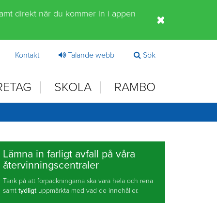
samt direkt när du kommer in i appen
Kontakt
Talande webb
Sök
RETAG
SKOLA
RAMBO
Lämna in farligt avfall på våra
återvinningscentraler
Tänk på att förpackningarna ska vara hela och rena
samt
tydligt
uppmärkta med vad de innehåller.