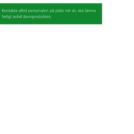
Kontakta alltid personalen på plats när du ska lämna
farligt avfall (kemprodukter)