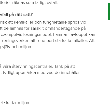
erier räknas som farligt avfall.
vfall på rätt sätt?
t risk att kemikalier och tungmetallre sprids vid
 att de lämnas för särskilt omhändertagande på
om exempelvis lösningsmedel, hamnar i avloppet kan
 reningsverken att rena bort starka kemikalier. Att
g själv och miljön.
å våra återvinningscentraler. Tänk på att
t tydligt uppmärkta med vad de innehåller.
det skadar miljön.