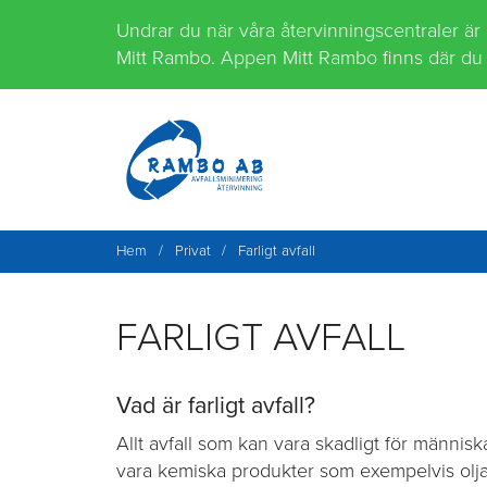
Hoppa
Undrar du när våra återvinningscentraler är
till
Mitt Rambo. Appen Mitt Rambo finns där du 
innehåll
Hem
/
Privat
/
Farligt avfall
FARLIGT AVFALL
Vad är farligt avfall?
Allt avfall som kan vara skadligt för människan
vara kemiska produkter som exempelvis olj