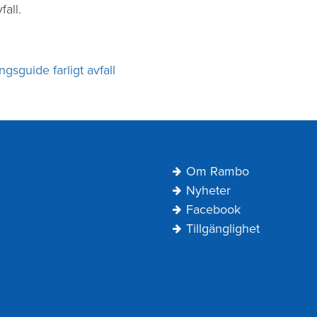
fall.
ngsguide farligt avfall
Navigering
Om Rambo
Sidfot
Nyheter
Facebook
Tillgänglighet
kut spolning vid
-930 94 18