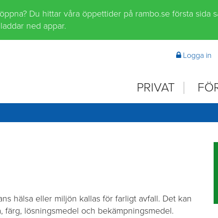
 öppna? Du hittar våra öppettider på rambo.se första sida 
laddar ned appar.
Logga in
PRIVAT
FÖ
s hälsa eller miljön kallas för farligt avfall. Det kan
a, färg, lösningsmedel och bekämpningsmedel.