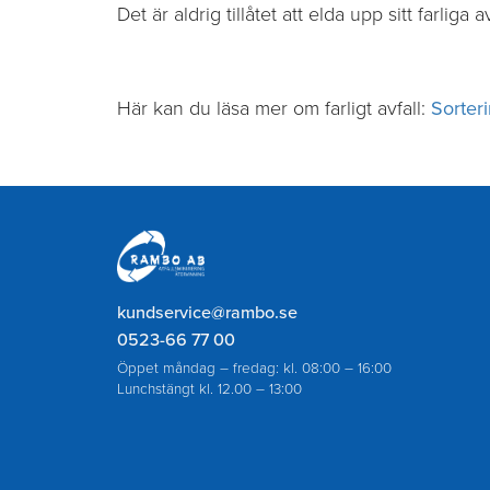
Det är aldrig tillåtet att elda upp sitt farliga av
Här kan du läsa mer om farligt avfall:
Sorteri
Rambo
AB
kundservice@rambo.se
0523-66 77 00
Öppet måndag – fredag: kl. 08:00 – 16:00
Lunchstängt kl. 12.00 – 13:00
Journummer endast för akut slamtömning eller a
avloppsstopp utanför ordinarie öppettider: 070