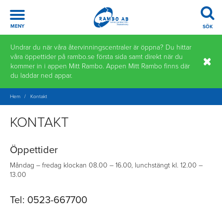
Meny
MENY
SÖK
Hoppa
Undrar du när våra återvinningscentraler är öppna? Du hittar
till
våra öppettider på rambo.se första sida samt direkt när du
innehåll
kommer in i appen Mitt Rambo. Appen Mitt Rambo finns där
du laddar ned appar.
Hem
/
Kontakt
KONTAKT
Öppettider
Måndag – fredag klockan 08.00 – 16.00, lunchstängt kl. 12.00 –
13.00
Tel: 0523-667700