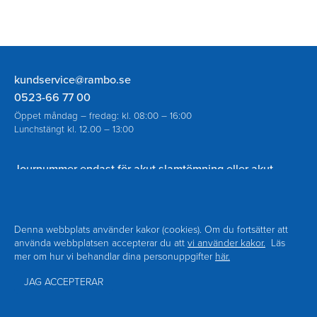
Rambo
kundservice@rambo.se
AB
0523-66 77 00
Öppet måndag – fredag: kl. 08:00 – 16:00
Lunchstängt kl. 12.00 – 13:00
Journummer endast för akut slamtömning eller akut
spolning vid avloppsstopp utanför ordinarie öppettider:
070-930 94 18
Denna webbplats använder kakor (cookies). Om du fortsätter att
använda webbplatsen accepterar du att
vi använder kakor.
Läs
mer om hur vi behandlar dina personuppgifter
här.
Navigering
Om Rambo
Kontakt
Sidfot
Nyheter
Blanketter
JAG ACCEPTERAR
Facebook
Personuppgiftspolicy
Tillgänglighet