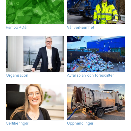
Rambo 40år
Vår verksamhet
Organisation
Avfallsplan och föreskrifter
Certifieringar
Upphandlingar