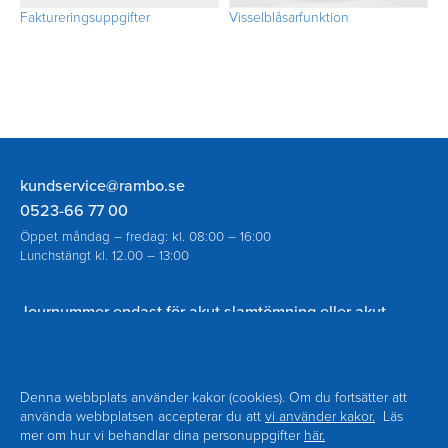
Faktureringsuppgifter
Visselblåsarfunktion
Rambo
kundservice@rambo.se
AB
0523-66 77 00
Öppet måndag – fredag: kl. 08:00 – 16:00
Lunchstängt kl. 12.00 – 13:00
Journummer endast för akut slamtömning eller akut
spolning vid avloppsstopp utanför ordinarie öppettider:
070-930 94 18
Denna webbplats använder kakor (cookies). Om du fortsätter att
använda webbplatsen accepterar du att
vi använder kakor.
Läs
mer om hur vi behandlar dina personuppgifter
här.