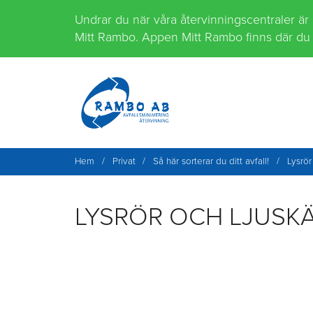
Hoppa
Undrar du när våra återvinningscentraler är
till
Mitt Rambo. Appen Mitt Rambo finns där du 
innehåll
Hem
/
Privat
/
Så här sorterar du ditt avfall!
/
Lysrör
LYSRÖR OCH LJUSK