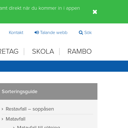
samt direkt när du kommer in i appen
Kontakt
Talande webb
Sök
RETAG
SKOLA
RAMBO
Sorteringsguide
Restavfall – soppåsen
Matavfall
Matavfall till rötning