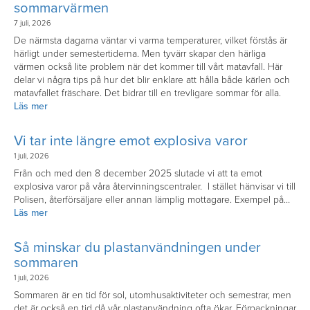
sommarvärmen
7 juli, 2026
De närmsta dagarna väntar vi varma temperaturer, vilket förstås är
härligt under semestertiderna. Men tyvärr skapar den härliga
värmen också lite problem när det kommer till vårt matavfall. Här
delar vi några tips på hur det blir enklare att hålla både kärlen och
matavfallet fräschare. Det bidrar till en trevligare sommar för alla.
Läs mer
Vi tar inte längre emot explosiva varor
1 juli, 2026
Från och med den 8 december 2025 slutade vi att ta emot
explosiva varor på våra återvinningscentraler. I stället hänvisar vi till
Polisen, återförsäljare eller annan lämplig mottagare. Exempel på…
Läs mer
Så minskar du plastanvändningen under
sommaren
1 juli, 2026
Sommaren är en tid för sol, utomhusaktiviteter och semestrar, men
det är också en tid då vår plastanvändning ofta ökar. Förpackningar