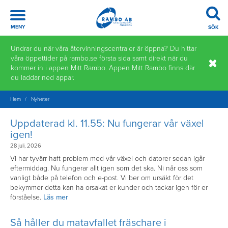
Meny
MENY
SÖK
Hoppa
Undrar du när våra återvinningscentraler är öppna? Du hittar
till
våra öppettider på rambo.se första sida samt direkt när du
innehåll
kommer in i appen Mitt Rambo. Appen Mitt Rambo finns där
du laddar ned appar.
Hem
/
Nyheter
Uppdaterad kl. 11.55: Nu fungerar vår växel
igen!
28 juli, 2026
Vi har tyvärr haft problem med vår växel och datorer sedan igår
eftermiddag. Nu fungerar allt igen som det ska. Ni når oss som
vanligt både på telefon och e-post. Vi ber om ursäkt för det
bekymmer detta kan ha orsakat er kunder och tackar igen för er
förståelse.
Läs mer
Så håller du matavfallet fräschare i