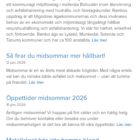
ett kommunägt miljöföretag i mellersta Bohuslän inom återvinning
och avfallshantering med hushålls- och företagskunder. Rambos
uppdrag är att tillgodose ägarkommunernas och dess invånares
behov av en ekonomiskt och miljömässigt långsiktigt hållbar
resurshushållning och avfallshantering. Vi står för närhet, enkelhet
och förtroende. Rambo ägs av Lysekil, Munkedal, Sotenäs och
Tanums kommuner och har ca 100 anställda.
Läs mer
Så firar du midsommar mer hållbart!
12 juni, 2026
Midsommar är en av årets mest älskade högtider. Med några enkla
val kan du minska både avfallet och matsvinnet – utan att tumma
på firandet.
Läs mer
Öppettider midsommar 2026
10 juni, 2026
Äntligen midsommar! Vi hoppas på fint väder och en härlig helg.
Om du behöver kontakta eller besöka oss under
midsommarhelgen är det bra att känna till våra öppettider.
Läs mer