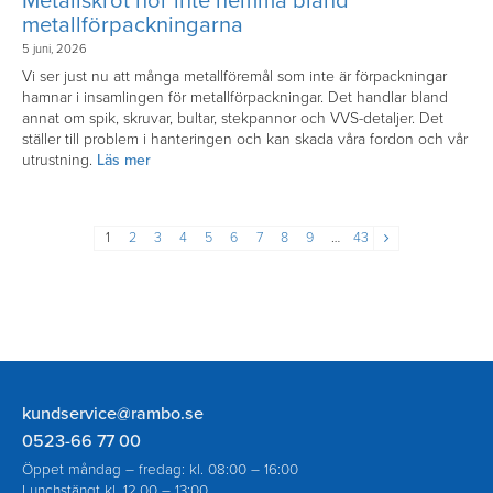
Metallskrot hör inte hemma bland
metallförpackningarna
5 juni, 2026
Vi ser just nu att många metallföremål som inte är förpackningar
hamnar i insamlingen för metallförpackningar. Det handlar bland
annat om spik, skruvar, bultar, stekpannor och VVS-detaljer. Det
ställer till problem i hanteringen och kan skada våra fordon och vår
utrustning.
Läs mer
1
2
3
4
5
6
7
8
9
…
43
Rambo
kundservice@rambo.se
AB
0523-66 77 00
Öppet måndag – fredag: kl. 08:00 – 16:00
Lunchstängt kl. 12.00 – 13:00