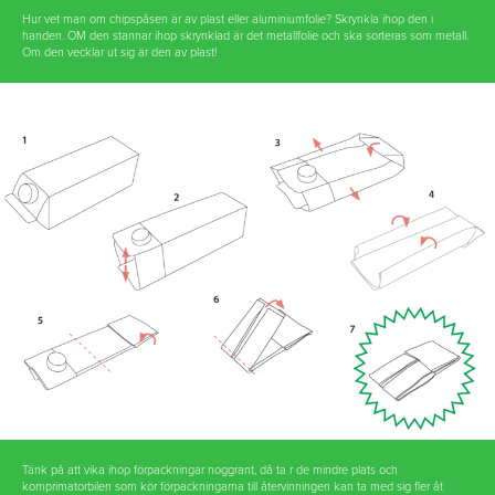
Hur vet man om chipspåsen är av plast eller aluminiumfolie? Skrynkla ihop den i
handen. OM den stannar ihop skrynklad är det metallfolie och ska sorteras som metall.
Om den vecklar ut sig är den av plast!
Tänk på att vika ihop förpackningar noggrant, då ta r de mindre plats och
komprimatorbilen som kör förpackningarna till återvinningen kan ta med sig fler åt