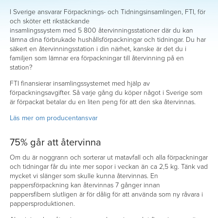
I Sverige ansvarar Förpacknings- och Tidningsinsamlingen, FTI, för
och sköter ett rikstäckande
insamlingssystem med 5 800 återvinningsstationer där du kan
lämna dina förbrukade hushållsförpackningar och tidningar. Du har
säkert en återvinningsstation i din närhet, kanske är det du i
familjen som lämnar era förpackningar till återvinning på en
station?
FTI finansierar insamlingssystemet med hjälp av
förpackningsavgifter. Så varje gång du köper något i Sverige som
är förpackat betalar du en liten peng för att den ska återvinnas.
Läs mer om producentansvar
75% går att återvinna
Om du är noggrann och sorterar ut matavfall och alla förpackningar
och tidningar får du inte mer sopor i veckan än ca 2,5 kg. Tänk vad
mycket vi slänger som skulle kunna återvinnas. En
pappersförpackning kan återvinnas 7 gånger innan
pappersfibern slutligen är för dålig för att använda som ny råvara i
pappersproduktionen.