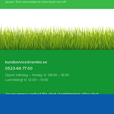
gången. Tänk vad onödigt om halva lasset vore luft!
Rambo
kundservice@rambo.se
AB
0523-66 77 00
Öppet måndag – fredag: kl. 08:00 – 16:00
Lunchstängt kl. 12.00 – 13:00
Journummer endast för akut slamtömning eller akut
spolning vid avloppsstopp utanför ordinarie öppettider:
070-930 94 18