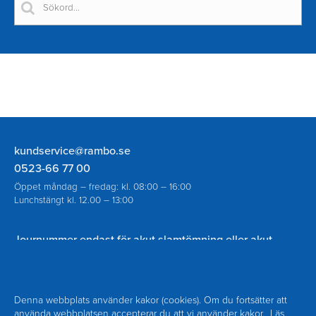
Rambo
kundservice@rambo.se
AB
0523-66 77 00
Öppet måndag – fredag: kl. 08:00 – 16:00
Lunchstängt kl. 12.00 – 13:00
Journummer endast för akut slamtömning eller akut
spolning vid avloppsstopp utanför ordinarie öppettider:
070-930 94 18
Denna webbplats använder kakor (cookies). Om du fortsätter att
använda webbplatsen accepterar du att
vi använder kakor.
Läs