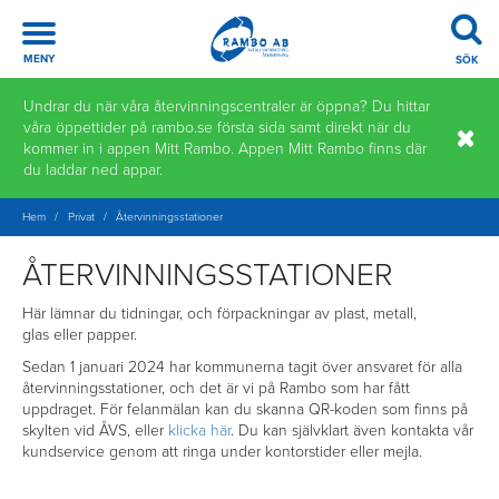
Meny
MENY
SÖK
Hoppa
Undrar du när våra återvinningscentraler är öppna? Du hittar
till
våra öppettider på rambo.se första sida samt direkt när du
innehåll
kommer in i appen Mitt Rambo. Appen Mitt Rambo finns där
du laddar ned appar.
Hem
/
Privat
/
Återvinnings­stationer
ÅTERVINNINGS­STATIONER
Här lämnar du tidningar, och förpackningar av plast, metall,
glas eller papper.
Sedan 1 januari 2024 har kommunerna tagit över ansvaret för alla
återvinningsstationer, och det är vi på Rambo som har fått
uppdraget. För felanmälan kan du skanna QR-koden som finns på
skylten vid ÅVS, eller
klicka här
. Du kan självklart även kontakta vår
kundservice genom att ringa under kontorstider eller mejla.