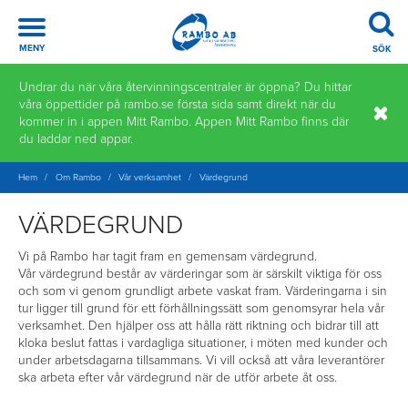
Meny
MENY
SÖK
Hoppa
Undrar du när våra återvinningscentraler är öppna? Du hittar
till
våra öppettider på rambo.se första sida samt direkt när du
innehåll
kommer in i appen Mitt Rambo. Appen Mitt Rambo finns där
du laddar ned appar.
Hem
/
Om Rambo
/
Vår verksamhet
/
Värdegrund
VÄRDEGRUND
Vi på Rambo har tagit fram en gemensam värdegrund.
Vår värdegrund består av värderingar som är särskilt viktiga för oss
och som vi genom grundligt arbete vaskat fram. Värderingarna i sin
tur ligger till grund för ett förhållningssätt som genomsyrar hela vår
verksamhet. Den hjälper oss att hålla rätt riktning och bidrar till att
kloka beslut fattas i vardagliga situationer, i möten med kunder och
under arbetsdagarna tillsammans. Vi vill också att våra leverantörer
ska arbeta efter vår värdegrund när de utför arbete åt oss.