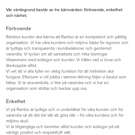
Vår värdegrund består av tre kärnvärden: förtroende, enkelhet
och närhet.
Förtroende
Rambos kunder ska känna att Rambo är en kompetent och pålitlig
organisation. Vi har våra kunders och miljöns bästa för ögonen och
är tydliga och transparenta i kundrelationer och gentemot
varandra. Vi tycker om att samarbeta och hitta lösningar
tillsammans med kollegor och kunder. Vi håller vad vi lovar och
återkopplar alltid.
Vi vet att vi alla fyller en viktig funktion för att helheten ska
fungera. Eftersom vi vill jobba i samma riktning följer vi beslut som
fattas. Vi är ansvarsfulla, vi litar på varandra och vi har en
organisation som stöttar och backar upp oss.
Enkelhet
Vi på Rambo är tydliga och vi underlättar för våra kunder och för
varandra så att det blir lätt att göra rätt – för våra kunders och för
miljöns skull.
Vi är tillgängliga och bemöter alltid kunder och kollegor på ett
vänligt, positivt och respektfullt sätt.