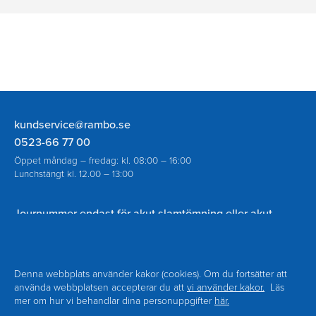
Rambo
kundservice@rambo.se
AB
0523-66 77 00
Öppet måndag – fredag: kl. 08:00 – 16:00
Lunchstängt kl. 12.00 – 13:00
Journummer endast för akut slamtömning eller akut
spolning vid avloppsstopp utanför ordinarie öppettider:
070-930 94 18
Denna webbplats använder kakor (cookies). Om du fortsätter att
använda webbplatsen accepterar du att
vi använder kakor.
Läs
mer om hur vi behandlar dina personuppgifter
här.
Navigering
Om Rambo
Kontakt