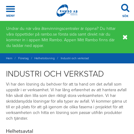
Meny
MENY
SÖK
Hoppa
Undrar du när våra återvinningscentraler är öppna? Du hittar
till
våra öppettider på rambo.se första sida samt direkt när du
innehåll
kommer in i appen Mitt Rambo. Appen Mitt Rambo finns där
du laddar ned appar.
Hem
/
Företag
/
Helhetslösning
/
Industri och verkstad
INDUSTRI OCH VERKSTAD
Vi har den lösning du behöver för att ta hand om det avfall som
uppstår i er verksamhet. Vi har lång erfarenhet av att hantera avfall
från såväl den lilla som den riktigt stora verksamheten. Vi har
skräddarsydda lösningar för alla typer av avfall. Vi kommer gärna ut
till er på plats för att gå igenom de olika faserna i projektet för att
verksamheten och hitta en lösning som passar utifrån produkter
och tjänster.
Helhetsavtal