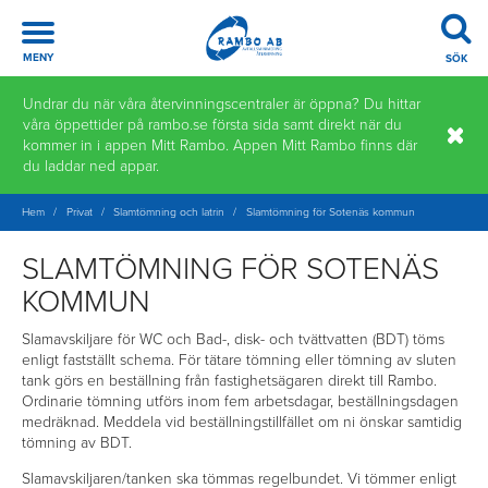
Meny
MENY
SÖK
Hoppa
Undrar du när våra återvinningscentraler är öppna? Du hittar
till
våra öppettider på rambo.se första sida samt direkt när du
innehåll
kommer in i appen Mitt Rambo. Appen Mitt Rambo finns där
du laddar ned appar.
Hem
/
Privat
/
Slamtömning och latrin
/
Slamtömning för Sotenäs kommun
SLAMTÖMNING FÖR SOTENÄS
KOMMUN
Slamavskiljare för WC och Bad-, disk- och tvättvatten (BDT) töms
enligt fastställt schema. För tätare tömning eller tömning av sluten
tank görs en beställning från fastighetsägaren direkt till Rambo.
Ordinarie tömning utförs inom fem arbetsdagar, beställningsdagen
medräknad. Meddela vid beställningstillfället om ni önskar samtidig
tömning av BDT.
Slamavskiljaren/tanken ska tömmas regelbundet. Vi tömmer enligt