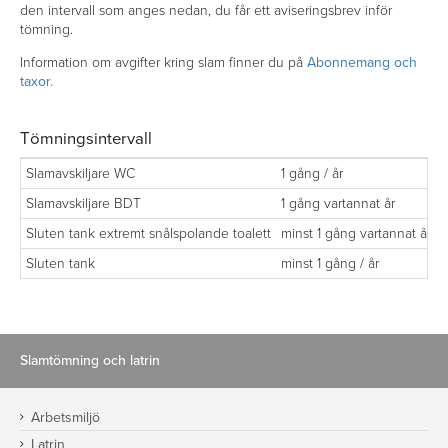
den intervall som anges nedan, du får ett aviseringsbrev inför
tömning.
Information om avgifter kring slam finner du på
Abonnemang och
taxor.
Tömningsintervall
Slamavskiljare WC
1 gång / år
T
Slamavskiljare BDT
1 gång vartannat år
T
Sluten tank extremt snålspolande toalett
minst 1 gång vartannat år
B
Sluten tank
minst 1 gång / år
B
Slamtömning och latrin
Arbetsmiljö
Latrin