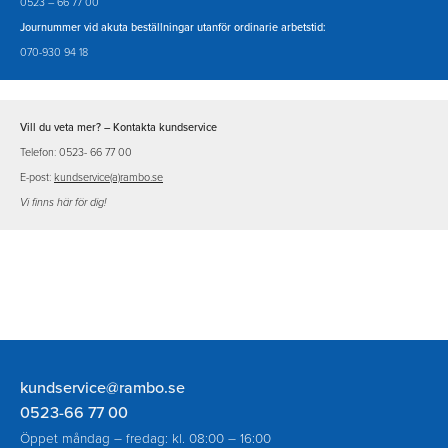
0523 – 66 77 00
Journummer vid akuta beställningar utanför ordinarie arbetstid:
070-930 94 18
Vill du veta mer?
– Kontakta kundservice
Telefon: 0523- 66 77 00
E-post:
kundservice(a)rambo.se
Vi finns här för dig!
Rambo
kundservice@rambo.se
AB
0523-66 77 00
Öppet måndag – fredag: kl. 08:00 – 16:00