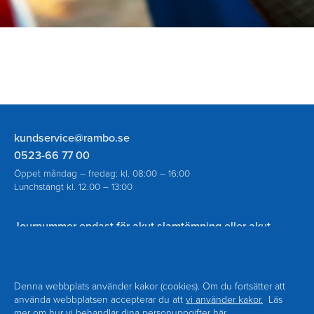
Rambo
kundservice@rambo.se
AB
0523-66 77 00
Öppet måndag – fredag: kl. 08:00 – 16:00
Lunchstängt kl. 12.00 – 13:00
Journummer endast för akut slamtömning eller akut
spolning vid avloppsstopp utanför ordinarie öppettider:
070-930 94 18
Denna webbplats använder kakor (cookies). Om du fortsätter att
använda webbplatsen accepterar du att
vi använder kakor.
Läs
mer om hur vi behandlar dina personuppgifter
här.