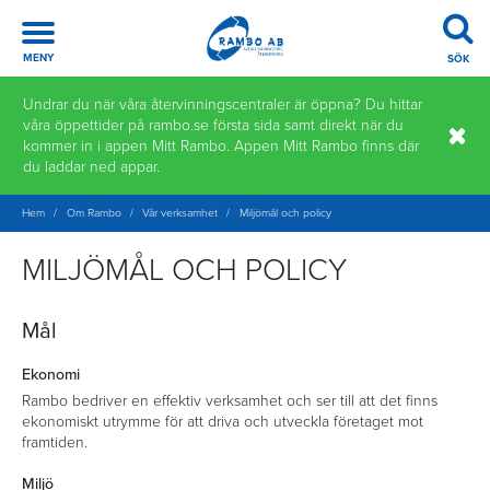
Meny
MENY
SÖK
Hoppa
Undrar du när våra återvinningscentraler är öppna? Du hittar
till
våra öppettider på rambo.se första sida samt direkt när du
innehåll
kommer in i appen Mitt Rambo. Appen Mitt Rambo finns där
du laddar ned appar.
Hem
/
Om Rambo
/
Vår verksamhet
/
Miljömål och policy
MILJÖMÅL OCH POLICY
Mål
Ekonomi
Rambo bedriver en effektiv verksamhet och ser till att det finns
ekonomiskt utrymme för att driva och utveckla företaget mot
framtiden.
Miljö