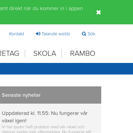
samt direkt när du kommer in i appen
Kontakt
Talande webb
Sök
RETAG
SKOLA
RAMBO
Senaste nyheter
Uppdaterad kl. 11.55: Nu fungerar vår
växel igen!
Vi har tyvärr haft problem med vår växel och
datorer sedan igår eftermiddag. Nu fungerar allt…