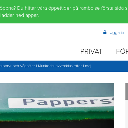
 öppna? Du hittar våra öppettider på rambo.se första sida 
laddar ned appar.
Logga in
PRIVAT
FÖ
Valboryr och Vågsäter i Munkedal avvecklas efter 1 maj