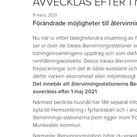
AVVECKLAS EFTER 1
11 mars, 2021
Förändrade möjligheter till återvi
Nu när vi infört fastighetsnära insamling 
ser vi över de lokala återvinningsstationer 
tidningsinsamlingens uppdrag och som därf
renhållningskollektiv. Dessa lokala återvin
förpackningar och det är både kostsamt och 
därför varken ekonomiskt eller miljömässigt h
Det innebär att
återvinningsstationerna Be
avvecklas efter 1 maj 2021.
Närmast berörda hushåll har fått separat infor
byta till Hemsortering i fyrfackskärl och i an
återvinnings-stationerna (som ligger inom F
Munkedals kommun.
Närmaste återvinningsstation hittar du enke