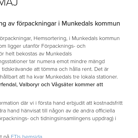
 MAJ
nning av förpackningar i Munkedals kommun
av förpackningar, Hemsortering, i Munkedals kommun
som ligger utanför Förpacknings- och
ör helt bekostas av Munkedals
ningsstationer tar numera emot mindre mängd
tidskrävande att tömma och hålla rent. Det är
ållbart att ha kvar Munkedals tre lokala stationer.
rfendal, Valboryr och Vågsäter kommer att
mation där vi i första hand erbjudit att kostnadsfritt
dra hand hänvisat till någon av de andra officiella
örpacknings- och tidningsinsamlingens uppdrag) i
lt på
FTIs hemsida
.