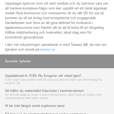
Uppdraget spänner över ett stort område och du behöver vara van
att hantera komplexa frågor som kan uppstå vid ett delat ägarskap
mellan flera kommuner och intressenter.
Är du rätt VD för oss så
kommer du till ett bolag med kompetenta och engagerade
medarbetare som drivs av att göra skillnad för invånarna i
ägarkommunerna men framför allt av att få bidra till en långsiktig
hållbar miljöhantering och livskvalitet, såväl idag som för
kommande generationer.
I den här rekryteringen samarbetar vi med Tarasso AB, läs mer om
tjänsten och ansök på
tarasso.se
Senaste nyheter
Uppdaterad kl. 11.55: Nu fungerar vår växel igen!
Vi har tyvärr haft problem med vår växel och datorer sedan igår eftermiddag. Nu
fungerar allt…
Så håller du matavfallet fräschare i sommarvärmen
De närmsta dagarna väntar vi varma temperaturer, vilket förstås är härligt under
semestertiderna. Men tyvärr skapar…
Vi tar inte längre emot explosiva varor