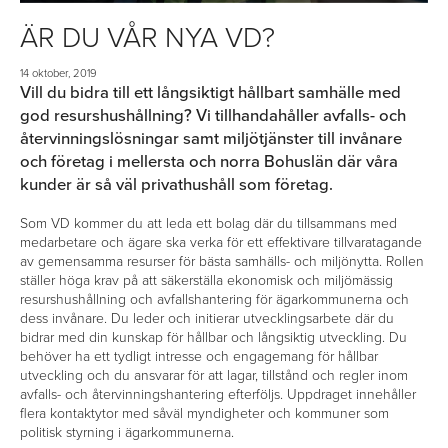
ÄR DU VÅR NYA VD?
14 oktober, 2019
Vill du bidra till ett långsiktigt hållbart samhälle med
god resurshushållning? Vi tillhandahåller avfalls- och
återvinningslösningar samt miljötjänster till invånare
och företag i mellersta och norra Bohuslän där våra
kunder är så väl privathushåll som företag.
Som VD kommer du att leda ett bolag där du tillsammans med
medarbetare och ägare ska verka för ett effektivare tillvaratagande
av gemensamma resurser för bästa samhälls- och miljönytta. Rollen
ställer höga krav på att säkerställa ekonomisk och miljömässig
resurshushållning och avfallshantering för ägarkommunerna och
dess invånare. Du leder och initierar utvecklingsarbete där du
bidrar med din kunskap för hållbar och långsiktig utveckling. Du
behöver ha ett tydligt intresse och engagemang för hållbar
utveckling och du ansvarar för att lagar, tillstånd och regler inom
avfalls- och återvinningshantering efterföljs. Uppdraget innehåller
flera kontaktytor med såväl myndigheter och kommuner som
politisk styrning i ägarkommunerna.