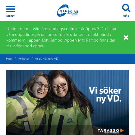
Meny
MENY
SÖK
Hoppa
Undrar du när våra återvinningscentraler är öppna? Du hittar
till
våra öppettider på rambo.se första sida samt direkt när du
innehåll
kommer in i appen Mitt Rambo. Appen Mitt Rambo finns där
du laddar ned appar.
Hem
/
Nyheter
/
Är du vår nya VD?