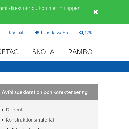
samt direkt när du kommer in i appen
Kontakt
Talande webb
Sök
RETAG
SKOLA
RAMBO
Avfallsdeklaration och karakterisering
Deponi
Konstruktionsmaterial