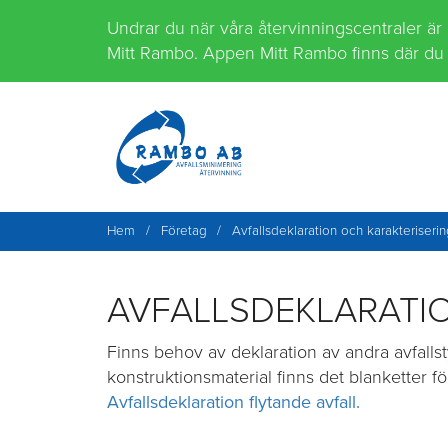
Hoppa
Undrar du när våra återvinningscentraler är
till
Mitt Rambo. Appen Mitt Rambo finns där du 
innehåll
Hem
/
Företag
/
Avfallsdeklaration och karakteriseri
AVFALLSDEKLARATI
Finns behov av deklaration av andra avfall
konstruktionsmaterial finns det blanketter fö
Avfallsdeklaration flytande avfall.