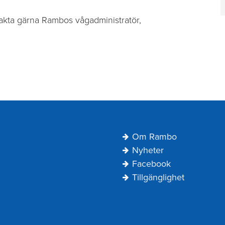
takta gärna Rambos vågadministratör,
Navigering
Om Rambo
Sidfot
Nyheter
Facebook
Tillgänglighet
kut spolning vid