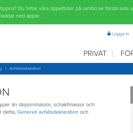
 öppna? Du hittar våra öppettider på rambo.se första sida 
laddar ned appar.
Logga in
PRIVAT
FÖ
ng
/
Avfallsdeklaration
ON
styper än deponimassor, schaktmassor och
r detta,
Generell avfallsdeklaration
och