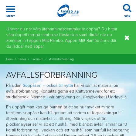
Meny
MENY
SÖK
Hoppa
Undrar du när våra återvinningscentraler är öppna? Du hittar
till
våra öppettider på rambo.se första sida samt direkt när du
innehåll
kommer in i appen Mitt Rambo. Appen Mitt Rambo finns där
du laddar ned appar.
Hem
/
Skola
/
Lärarrum
/
Avfallsförbränning
AVFALLSFÖRBRÄNNING
På sidan
Soppåsen – också till nytta
har vi samlat material om
avfallsförbränning. Kontakta gärna ett Kraftvärmeverk för ett
studiebesök. Närmast i vår omgivning är Lillesjöverket i Uddevalla.
En uppgift man kan ge barnen är att se hur mycket mindre
familjens soppåse kan bli genom att sortera ut förpackningar till
återvinning och matavfall till rötning. När vi själva utfört
plockanalyser ser vi att ett hushåll med blandat avfall lämnar ca 10
kg till förbränning i veckan och ett hushåll som har full källsortering
hemma i så kallade fyrfackskärl lämnar enbart 2,5 kg i veckan till