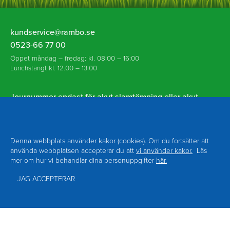
Rambo
kundservice@rambo.se
AB
0523-66 77 00
Öppet måndag – fredag: kl. 08:00 – 16:00
Lunchstängt kl. 12.00 – 13:00
Journummer endast för akut slamtömning eller akut
spolning vid avloppsstopp utanför ordinarie öppettider:
070-930 94 18
Denna webbplats använder kakor (cookies). Om du fortsätter att
använda webbplatsen accepterar du att
vi använder kakor.
Läs
mer om hur vi behandlar dina personuppgifter
här.
Navigering
Om Rambo
Kontakt
Sidfot
Nyheter
Blanketter
JAG ACCEPTERAR
Facebook
Personuppgiftspolicy
Tillgänglighet
© Copyright 2026 RAMBO AB
Besöksadress: Södra Hamngatan 6 453 80 Lysekil
Produktion Bozzanova AB