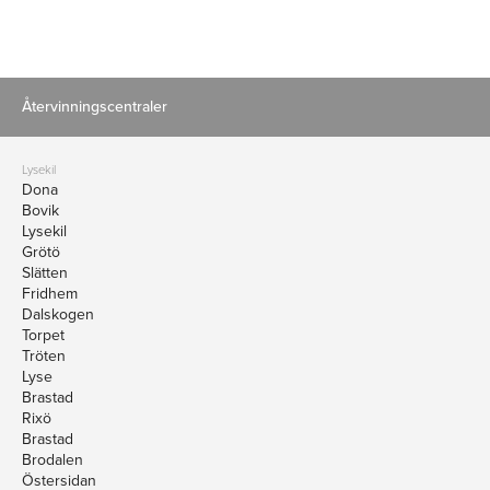
Återvinningscentraler
Lysekil
Dona
Bovik
Lysekil
Grötö
Slätten
Fridhem
Dalskogen
Torpet
Tröten
Lyse
Brastad
Rixö
Brastad
Brodalen
Östersidan