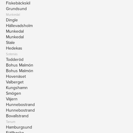
Fiskebäckskil
Grundsund
Munkedal
Dingle
Hällevadsholm
Munkedal
Munkedal
Stale
Hedekas
Sotenäs
Todderöd
Bohus Malmön
Bohus Malmön
Hovenäset
Valberget
Kungshamn
Smögen
Väjern
Hunnebostrand
Hunnebostrand
Bovallstrand
Tanum
Hamburgsund
Fjällbacka