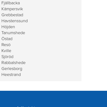
Fjällbacka
Kämpersvik
Grebbestad
Havstenssund
Höjden
Tanumshede
Östad
Resö
Kville
Sjöröd
Rabbalshede
Gerlesborg
Heestrand