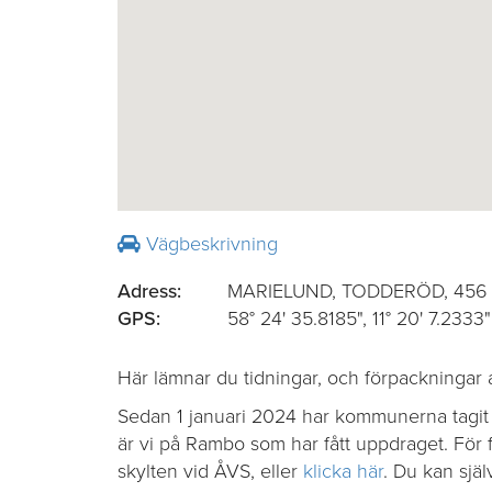
Vägbeskrivning
Adress:
MARIELUND, TODDERÖD, 456 9
GPS:
58° 24' 35.8185", 11° 20' 7.2333"
Här lämnar du tidningar, och förpackningar av
Sedan 1 januari 2024 har kommunerna tagit ö
är vi på Rambo som har fått uppdraget. Fö
skylten vid ÅVS, eller
klicka här
. Du kan sjä