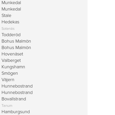
Munkedal
Munkedal
Stale
Hedekas
Sotenäs
Todderöd
Bohus Malmön
Bohus Malmön
Hovenäset
Valberget
Kungshamn
Smögen
Väjern
Hunnebostrand
Hunnebostrand
Bovallstrand
Tanum
Hamburgsund