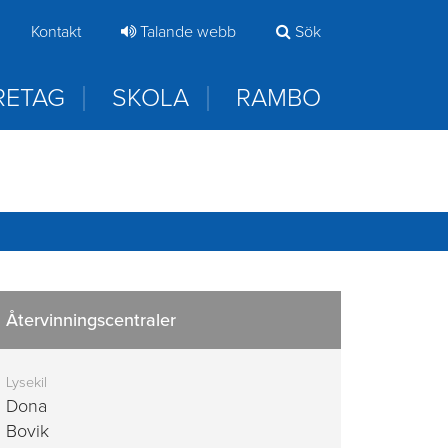
samt direkt när du kommer in i appen
Kontakt
Talande webb
Sök
RETAG
SKOLA
RAMBO
Återvinningscentraler
Lysekil
Dona
Bovik