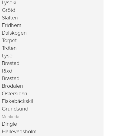
Lysekil
Grötö
Slätten
Fridhem
Dalskogen
Torpet
Tröten
Lyse
Brastad
Rixö
Brastad
Brodalen
Östersidan
Fiskebäckskil
Grundsund
Munkedal
Dingle
Hällevadsholm