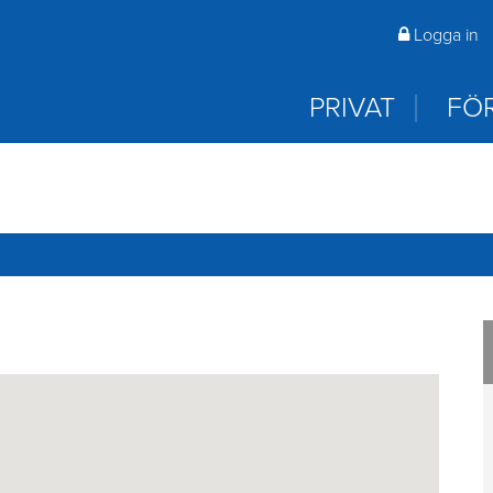
 öppna? Du hittar våra öppettider på rambo.se första sida 
Logga in
laddar ned appar.
PRIVAT
FÖ