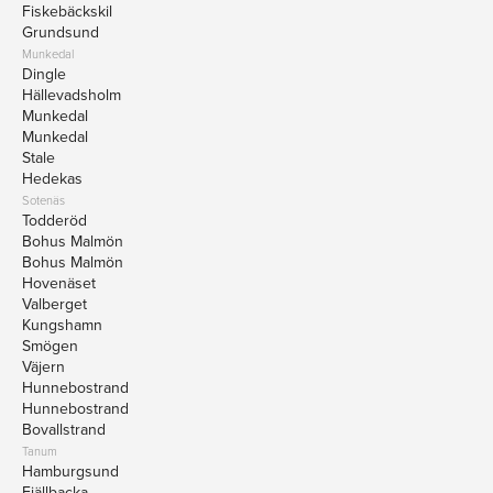
Fiskebäckskil
Grundsund
Munkedal
Dingle
Hällevadsholm
Munkedal
Munkedal
Stale
Hedekas
Sotenäs
Todderöd
Bohus Malmön
Bohus Malmön
Hovenäset
Valberget
Kungshamn
Smögen
Väjern
Hunnebostrand
Hunnebostrand
Bovallstrand
Tanum
Hamburgsund
Fjällbacka