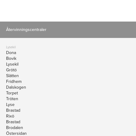
Återvinningscentraler
Lysekil
Dona
Bovik
Lysekil
Grötö
Slätten
Fridhem
Dalskogen
Torpet
Tröten
Lyse
Brastad
Rixö
Brastad
Brodalen
Östersidan