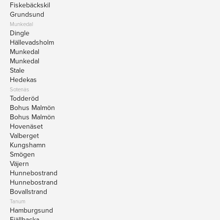
Fiskebäckskil
Grundsund
Munkedal
Dingle
Hällevadsholm
Munkedal
Munkedal
Stale
Hedekas
Sotenäs
Todderöd
Bohus Malmön
Bohus Malmön
Hovenäset
Valberget
Kungshamn
Smögen
Väjern
Hunnebostrand
Hunnebostrand
Bovallstrand
Tanum
Hamburgsund
Fjällbacka