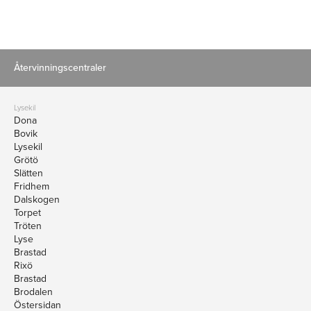
Återvinningscentraler
Lysekil
Dona
Bovik
Lysekil
Grötö
Slätten
Fridhem
Dalskogen
Torpet
Tröten
Lyse
Brastad
Rixö
Brastad
Brodalen
Östersidan