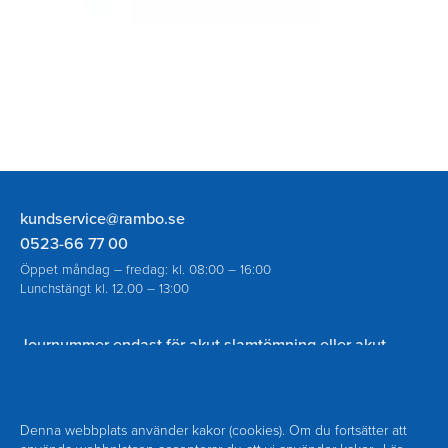
Rambo
kundservice@rambo.se
AB
0523-66 77 00
Öppet måndag – fredag: kl. 08:00 – 16:00
Lunchstängt kl. 12.00 – 13:00
Journummer endast för akut slamtömning eller akut
spolning vid avloppsstopp utanför ordinarie öppettider:
070-930 94 18
Denna webbplats använder kakor (cookies). Om du fortsätter att