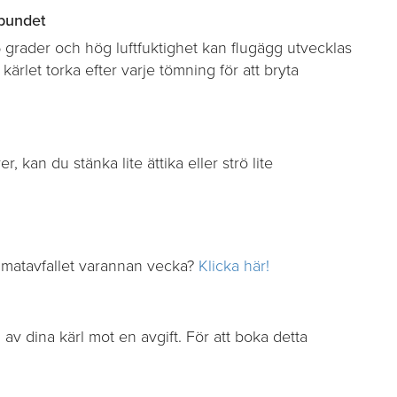
lbundet
25 grader och hög luftfuktighet kan flugägg utvecklas
t kärlet torka efter varje tömning för att bryta
 kan du stänka lite ättika eller strö lite
v matavfallet varannan vecka?
Klicka här!
av dina kärl mot en avgift. För att boka detta