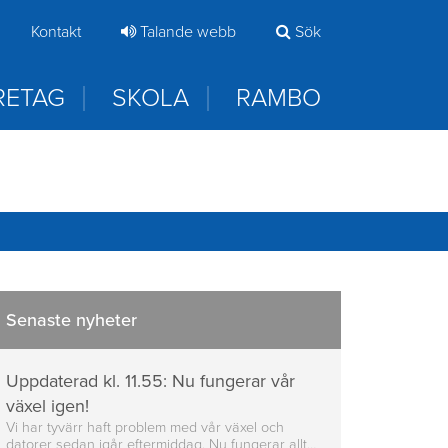
samt direkt när du kommer in i appen
Kontakt
Talande webb
Sök
RETAG
SKOLA
RAMBO
Senaste nyheter
Uppdaterad kl. 11.55: Nu fungerar vår
växel igen!
Vi har tyvärr haft problem med vår växel och
datorer sedan igår eftermiddag. Nu fungerar allt…