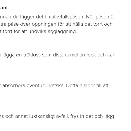
rant
gt innan du lägger det i matavfallspåsen. När påsen är
tra påse över öppningen för att hålla det torrt och
det torrt för att undvika äggläggning.
 lägga en träkloss som distans mellan lock och kärl
t
 absorbera eventuell vätska. Detta hjälper till att
ns och annat luktkänsligt avfall, frys in det och lägg
.