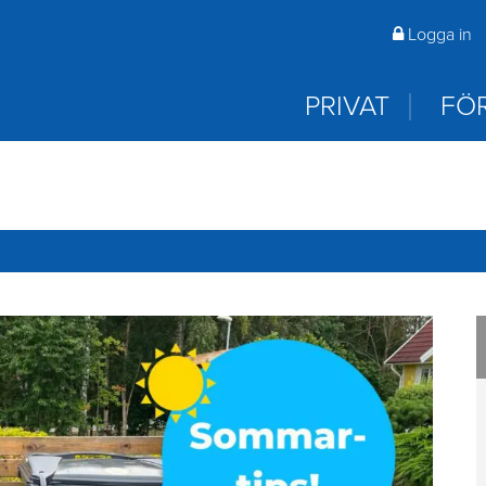
 öppna? Du hittar våra öppettider på rambo.se första sida 
Logga in
laddar ned appar.
PRIVAT
FÖ