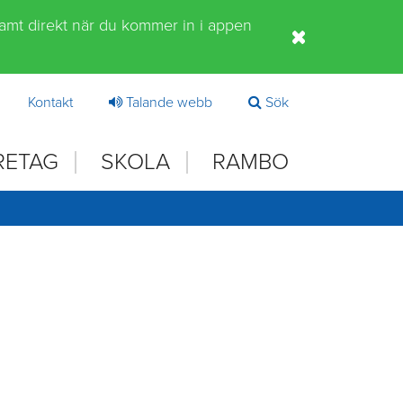
samt direkt när du kommer in i appen
Kontakt
Talande webb
Sök
RETAG
SKOLA
RAMBO