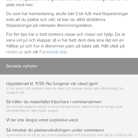
plats med mer.
Du som har hemsortering, skulle kärl 2 bli fullt med förpackningar
trots att du plattat och vikt, så kan du alltid stödlämna
förpackningar på närmaste återvinningsstation.
För fler tips har vi bett tomtens nissar och nissor om hjälp. De är
vana vid jul och klappar, så vi har bett dem dela sina råd om en
hållbar jul och hur vi återvinner julen på bästa sätt. Håll utkik på
rambo.se
och vår
Facebook sida
.
Senaste nyheter
Uppdaterad kl. 11.55: Nu fungerar vår växel igen!
Vi har tyvärr haft problem med vår växel och datorer sedan igår eftermiddag. Nu
fungerar allt…
Så håller du matavfallet fräschare i sommarvärmen
De närmsta dagarna väntar vi varma temperaturer, vilket förstås är härligt under
semestertiderna. Men tyvärr skapar…
Vi tar inte längre emot explosiva varor
Så minskar du plastanvändningen under sommaren
Sommaren är en tid för sol, utomhusaktiviteter och semestrar, men det är också en tid