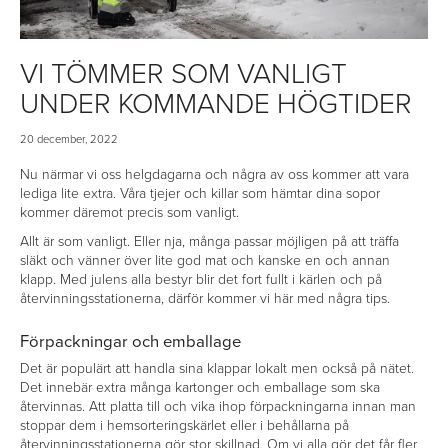
VI TÖMMER SOM VANLIGT
UNDER KOMMANDE HÖGTIDER
20 december, 2022
Nu närmar vi oss helgdagarna och några av oss kommer att vara
lediga lite extra. Våra tjejer och killar som hämtar dina sopor
kommer däremot precis som vanligt.
Allt är som vanligt. Eller nja, många passar möjligen på att träffa
släkt och vänner över lite god mat och kanske en och annan
klapp. Med julens alla bestyr blir det fort fullt i kärlen och på
återvinningsstationerna, därför kommer vi här med några tips.
Förpackningar och emballage
Det är populärt att handla sina klappar lokalt men också på nätet.
Det innebär extra många kartonger och emballage som ska
återvinnas. Att platta till och vika ihop förpackningarna innan man
stoppar dem i hemsorteringskärlet eller i behållarna på
återvinningsstationerna gör stor skillnad. Om vi alla gör det får fler