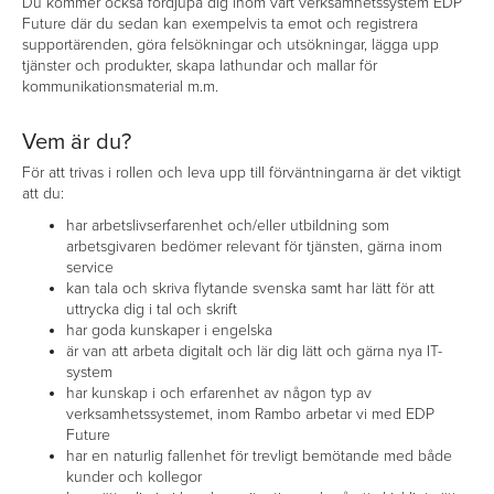
Du kommer också fördjupa dig inom vårt verksamhetssystem EDP
Future där du sedan kan exempelvis ta emot och registrera
supportärenden, göra felsökningar och utsökningar, lägga upp
tjänster och produkter, skapa lathundar och mallar för
kommunikationsmaterial m.m.
Vem är du?
För att trivas i rollen och leva upp till förväntningarna är det viktigt
att du:
har arbetslivserfarenhet och/eller utbildning som
arbetsgivaren bedömer relevant för tjänsten, gärna inom
service
kan tala och skriva flytande svenska samt har lätt för att
uttrycka dig i tal och skrift
har goda kunskaper i engelska
är van att arbeta digitalt och lär dig lätt och gärna nya IT-
system
har kunskap i och erfarenhet av någon typ av
verksamhetssystemet, inom Rambo arbetar vi med EDP
Future
har en naturlig fallenhet för trevligt bemötande med både
kunder och kollegor