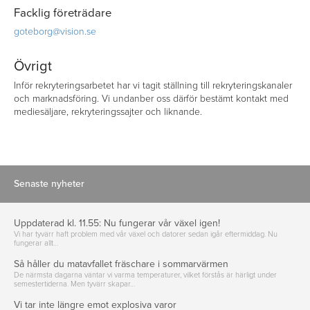
Facklig företrädare
goteborg@vision.se
Övrigt
Inför rekryteringsarbetet har vi tagit ställning till rekryteringskanaler
och marknadsföring. Vi undanber oss därför bestämt kontakt med
mediesäljare, rekryteringssajter och liknande.
Senaste nyheter
Uppdaterad kl. 11.55: Nu fungerar vår växel igen!
Vi har tyvärr haft problem med vår växel och datorer sedan igår eftermiddag. Nu
fungerar allt…
Så håller du matavfallet fräschare i sommarvärmen
De närmsta dagarna väntar vi varma temperaturer, vilket förstås är härligt under
semestertiderna. Men tyvärr skapar…
Vi tar inte längre emot explosiva varor