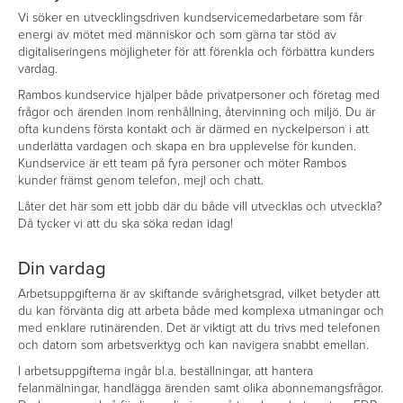
Vi söker en utvecklingsdriven kundservicemedarbetare som får
energi av mötet med människor och som gärna tar stöd av
digitaliseringens möjligheter för att förenkla och förbättra kunders
vardag.
Rambos kundservice hjälper både privatpersoner och företag med
frågor och ärenden inom renhållning, återvinning och miljö. Du är
ofta kundens första kontakt och är därmed en nyckelperson i att
underlätta vardagen och skapa en bra upplevelse för kunden.
Kundservice är ett team på fyra personer och möter Rambos
kunder främst genom telefon, mejl och chatt.
Låter det här som ett jobb där du både vill utvecklas och utveckla?
Då tycker vi att du ska söka redan idag!
Din vardag
Arbetsuppgifterna är av skiftande svårighetsgrad, vilket betyder att
du kan förvänta dig att arbeta både med komplexa utmaningar och
med enklare rutinärenden. Det är viktigt att du trivs med telefonen
och datorn som arbetsverktyg och kan navigera snabbt emellan.
I arbetsuppgifterna ingår bl.a. beställningar, att hantera
felanmälningar, handlägga ärenden samt olika abonnemangsfrågor.