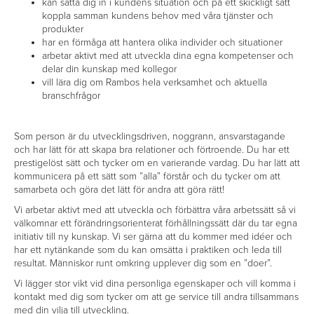
kan sätta dig in i kundens situation och på ett skickligt sätt
koppla samman kundens behov med våra tjänster och
produkter
har en förmåga att hantera olika individer och situationer
arbetar aktivt med att utveckla dina egna kompetenser och
delar din kunskap med kollegor
vill lära dig om Rambos hela verksamhet och aktuella
branschfrågor
Som person är du utvecklingsdriven, noggrann, ansvarstagande
och har lätt för att skapa bra relationer och förtroende. Du har ett
prestigelöst sätt och tycker om en varierande vardag. Du har lätt att
kommunicera på ett sätt som ”alla” förstår och du tycker om att
samarbeta och göra det lätt för andra att göra rätt!
Vi arbetar aktivt med att utveckla och förbättra våra arbetssätt så vi
välkomnar ett förändringsorienterat förhållningssätt där du tar egna
initiativ till ny kunskap. Vi ser gärna att du kommer med idéer och
har ett nytänkande som du kan omsätta i praktiken och leda till
resultat. Människor runt omkring upplever dig som en ”doer”.
Vi lägger stor vikt vid dina personliga egenskaper och vill komma i
kontakt med dig som tycker om att ge service till andra tillsammans
med din vilja till utveckling.