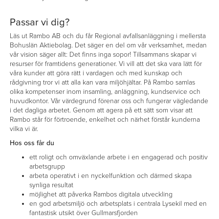
Passar vi dig?
Läs ut Rambo AB och du får Regional avfallsanläggning i mellersta
Bohuslän Aktiebolag. Det säger en del om vår verksamhet, medan
vår vision säger allt: Det finns inga sopor! Tillsammans skapar vi
resurser för framtidens generationer. Vi vill att det ska vara lätt för
våra kunder att göra rätt i vardagen och med kunskap och
rådgivning tror vi att alla kan vara miljöhjältar. På Rambo samlas
olika kompetenser inom insamling, anläggning, kundservice och
huvudkontor. Vår värdegrund förenar oss och fungerar vägledande
i det dagliga arbetet. Genom att agera på ett sätt som visar att
Rambo står för förtroende, enkelhet och närhet förstår kunderna
vilka vi är.
Hos oss får du
ett roligt och omväxlande arbete i en engagerad och positiv
arbetsgrupp
arbeta operativt i en nyckelfunktion och därmed skapa
synliga resultat
möjlighet att påverka Rambos digitala utveckling
en god arbetsmiljö och arbetsplats i centrala Lysekil med en
fantastisk utsikt över Gullmarsfjorden