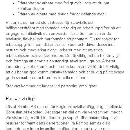
Erfarenhet av arbete med farligt avfall och att du har
kemikunskaper
Erfaren av arbete med övriga frågor gällande avfall
Vi tror att du har ett stort intresse för att avfalls-och
hållbarhetsfrågor med förmåga att ta dig an arbetsuppgifter på ett
engagerat, initiativrik och ansvarsfullt sätt. Som person är du
analytisk, flexibel och har förmåga att prioritera. Du tar ansvar för
arbetsuppgifter inom ditt ansvarsområde och driver dessa mot
resultat och medverkar aktivt i arbetet med att utveckla
arbetsplatsen och verksamheten. Det är viktigt att du har en vilja
och förmåga att arbeta självständigt såväl som i grupp. Arbetet
innebär mycket externa och interna kontakter varför det är viktig
att du har en god kommunikativ förmåga och är duktig på att skapa
goda samarbeten och professionella relationer.
Stor vikt kommer att läggas vid personlig lämplighet
Passar vi dig?
Läs ut Rambo AB och du får Regional avfallsanläggning i mellersta
Bohuslän Aktiebolag. Det säger en del om vår verksamhet, medan
vår vision säger allt: Det finns inga sopor! Tillsammans skapar vi
resurser för framtidens generationer. På Rambo samlas olika
kompetenser inom insamling, anläggning, kundservice och