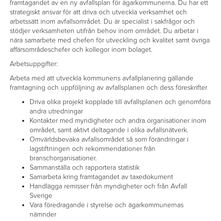
framtagandet av en ny avfallsplan för ägarkommunerna. Du har ett
strategiskt ansvar för att driva och utveckla verksamhet och
arbetssätt inom avfallsområdet. Du är specialist i sakfrågor och
stödjer verksamheten utifrån behov inom området. Du arbetar i
nära samarbete med chefen för utveckling och kvalitet samt övriga
affärsområdeschefer och kollegor inom bolaget.
Arbetsuppgifter:
Arbeta med att utveckla kommunens avfallplanering gällande
framtagning och uppföljning av avfallsplanen och dess föreskrifter
Driva olika projekt kopplade till avfallsplanen och genomföra
andra utredningar
Kontakter med myndigheter och andra organisationer inom
området, samt aktivt deltagande i olika avfallsnätverk.
Omvärldsbevaka avfallsområdet så som förändringar i
lagstiftningen och rekommendationer från
branschorganisationer.
Sammanställa och rapportera statistik
Samarbeta kring framtagandet av taxedokument
Handlägga remisser från myndigheter och från Avfall
Sverige
Vara föredragande i styrelse och ägarkommunernas
nämnder