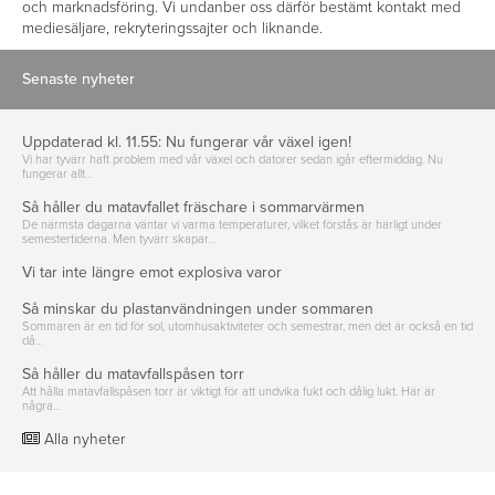
och marknadsföring. Vi undanber oss därför bestämt kontakt med
mediesäljare, rekryteringssajter och liknande.
Senaste nyheter
Uppdaterad kl. 11.55: Nu fungerar vår växel igen!
Vi har tyvärr haft problem med vår växel och datorer sedan igår eftermiddag. Nu
fungerar allt…
Så håller du matavfallet fräschare i sommarvärmen
De närmsta dagarna väntar vi varma temperaturer, vilket förstås är härligt under
semestertiderna. Men tyvärr skapar…
Vi tar inte längre emot explosiva varor
Så minskar du plastanvändningen under sommaren
Sommaren är en tid för sol, utomhusaktiviteter och semestrar, men det är också en tid
då…
Så håller du matavfallspåsen torr
Att hålla matavfallspåsen torr är viktigt för att undvika fukt och dålig lukt. Här är
några…
Alla nyheter