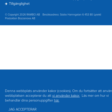
Tillgänglighet
© Copyright 2026 RAMBO AB
Besöksadress: Södra Hamngatan 6 453 80 Lysekil
Produktion Bozzanova AB
Denna webbplats använder kakor (cookies). Om du fortsätter att anvä
webbplatsen accepterar du att
vi använder kakor.
Läs mer om hur vi
behandlar dina personuppgifter
här.
JAG ACCEPTERAR