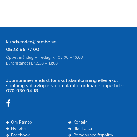
Rambo
kundservice@rambo.se
AB
0523-66 77 00
Öppet måndag – fredag: kl. 08:00 – 16:00
Lunchstängt kl. 12.00 – 13:00
Journummer endast för akut slamtömning eller akut
spolning vid avloppsstopp utanför ordinarie öppettider:
070-930 94 18
Navigering
Om Rambo
Kontakt
Sidfot
Nyheter
Blanketter
Facebook
Personuppgiftspolicy