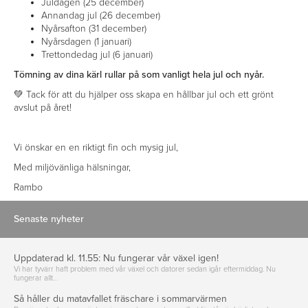
Juldagen (25 december)
Annandag jul (26 december)
Nyårsafton (31 december)
Nyårsdagen (1 januari)
Trettondedag jul (6 januari)
Tömning av dina kärl rullar på som vanligt hela jul och nyår.
💚 Tack för att du hjälper oss skapa en hållbar jul och ett grönt
avslut på året!
Vi önskar en en riktigt fin och mysig jul,
Med miljövänliga hälsningar,
Rambo
Senaste nyheter
Uppdaterad kl. 11.55: Nu fungerar vår växel igen!
Vi har tyvärr haft problem med vår växel och datorer sedan igår eftermiddag. Nu
fungerar allt…
Så håller du matavfallet fräschare i sommarvärmen