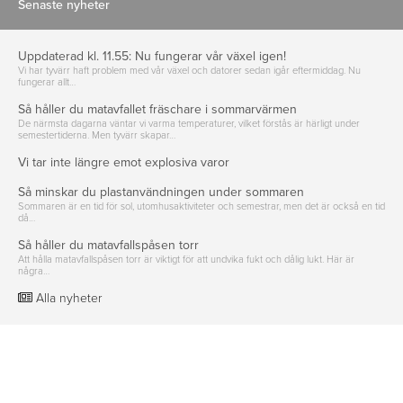
Senaste nyheter
Uppdaterad kl. 11.55: Nu fungerar vår växel igen!
Vi har tyvärr haft problem med vår växel och datorer sedan igår eftermiddag. Nu
fungerar allt…
Så håller du matavfallet fräschare i sommarvärmen
De närmsta dagarna väntar vi varma temperaturer, vilket förstås är härligt under
semestertiderna. Men tyvärr skapar…
Vi tar inte längre emot explosiva varor
Så minskar du plastanvändningen under sommaren
Sommaren är en tid för sol, utomhusaktiviteter och semestrar, men det är också en tid
då…
Så håller du matavfallspåsen torr
Att hålla matavfallspåsen torr är viktigt för att undvika fukt och dålig lukt. Här är
några…
Alla nyheter