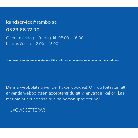
Rambo
kundservice@rambo.se
AB
0523-66 77 00
Öppet måndag – fredag: kl. 08:00 – 16:00
Lunchstängt kl. 12.00 – 13:00
Journummer endast för akut slamtömning eller akut
spolning vid avloppsstopp utanför ordinarie öppettider:
070-930 94 18
Denna webbplats använder kakor (cookies). Om du fortsätter att
använda webbplatsen accepterar du att
vi använder kakor.
Läs
mer om hur vi behandlar dina personuppgifter
här.
Navigering
Om Rambo
Kontakt
Sidfot
Nyheter
Blanketter
JAG ACCEPTERAR
Facebook
Personuppgiftspolicy
Tillgänglighet
© Copyright 2026 RAMBO AB
Besöksadress: Södra Hamngatan 6 453 80 Lysekil