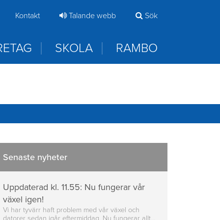
samt direkt när du kommer in i appen
Kontakt
Talande webb
Sök
RETAG
SKOLA
RAMBO
Senaste nyheter
Uppdaterad kl. 11.55: Nu fungerar vår
växel igen!
Vi har tyvärr haft problem med vår växel och
datorer sedan igår eftermiddag. Nu fungerar allt…