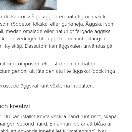
en du kan också ge äggen en naturlig och vacker
om rödbetor, lökskal eller gurkmeja. Äggskal som
ll, medan omålade eller naturligt färgade äggskal
du köper verkligen blir uppätna och inte slängs i
s i kylskåp. Dessutom kan äggskalen användas på
alen i komposten eller strö dem i rabatten.
alcium genom att låta den äta lite äggskal (dock inga
krossade äggskal runt växterna i rabatten.
och kreativt
r. Du kan istället knyta vackra band runt riset, skapa
hängen second hand. En annan idé är att blåsa ur
vklart använda innehållet till matlagning). När