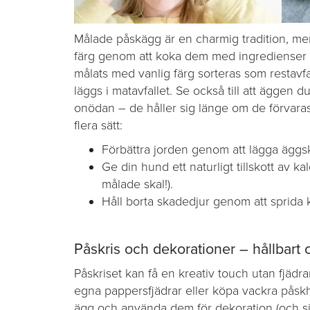
Målade påskägg är en charmig tradition, m
färg genom att koka dem med ingredienser s
målats med vanlig färg sorteras som restavfa
läggs i matavfallet. Se också till att äggen 
onödan – de håller sig länge om de förvara
flera sätt:
Förbättra jorden genom att lägga äggsk
Ge din hund ett naturligt tillskott av k
målade skal!).
Håll borta skadedjur genom att sprida 
Påskris och dekorationer – hållbart 
Påskriset kan få en kreativ touch utan fjädra
egna pappersfjädrar eller köpa vackra påsk
ägg och använda dem för dekoration (och själ