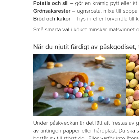
Potatis och sill
– gör en krämig pytt eller ä
Grönsaksrester
– ugnsrosta, mixa till soppa 
Bröd och kakor
– frys in eller förvandla till 
Små smarta val i köket minskar matsvinnet 
När du njutit färdigt av påskgodiset
Under påskveckan är det lätt att frestas a
av antingen papper eller hårdplast. Du ska s
består av till störst del. Eller varför inte å