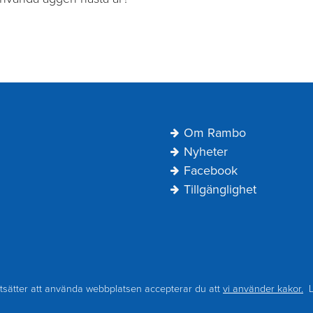
Navigering
Om Rambo
Sidfot
Nyheter
Facebook
Tillgänglighet
kut spolning vid
-930 94 18
tsätter att använda webbplatsen accepterar du att
vi använder kakor.
L