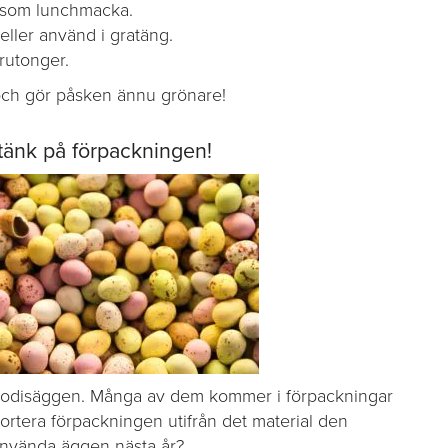
t som lunchmacka.
eller använd i gratäng.
krutonger.
och gör påsken ännu grönare!
, tänk på förpackningen!
v godisäggen. Många av dem kommer i förpackningar
ortera förpackningen utifrån det material den
teranvända äggen nästa år?