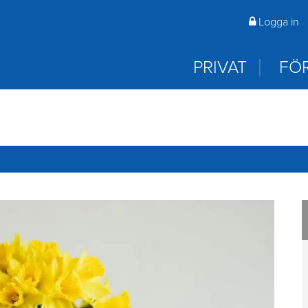
 öppna? Du hittar våra öppettider på rambo.se första sida 
Logga in
laddar ned appar.
PRIVAT
FÖ