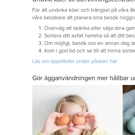
För att undvika köer och trängsel på våra å
våra besökare att planera sina besök noggran
Överväg att skänka eller sälja dina gaml
Sortera ditt avfall hemma så att ditt b
Om möjligt, besök oss en annan dag än
Kom i god tid och se till att hinna sorte
Läs om öppettider under påsken här.
Gör ägganvändningen mer hållbar 