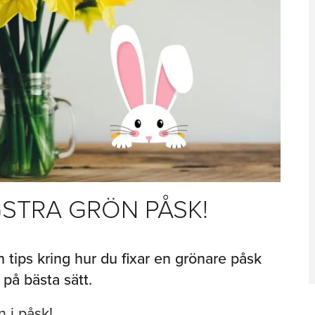
GSTRA GRÖN PÅSK!
h tips kring hur du fixar en grönare påsk
på bästa sätt.
n i påsk!