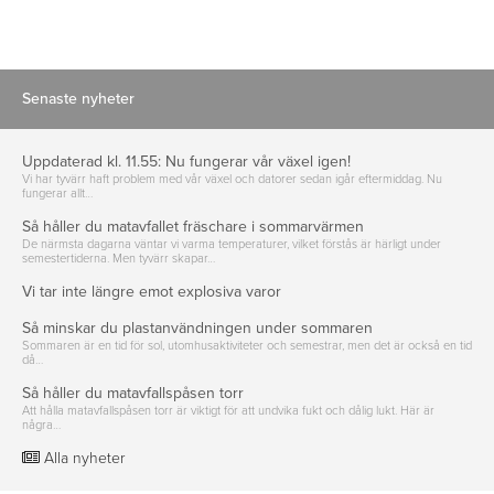
Senaste nyheter
Uppdaterad kl. 11.55: Nu fungerar vår växel igen!
Vi har tyvärr haft problem med vår växel och datorer sedan igår eftermiddag. Nu
fungerar allt…
Så håller du matavfallet fräschare i sommarvärmen
De närmsta dagarna väntar vi varma temperaturer, vilket förstås är härligt under
semestertiderna. Men tyvärr skapar…
Vi tar inte längre emot explosiva varor
Så minskar du plastanvändningen under sommaren
Sommaren är en tid för sol, utomhusaktiviteter och semestrar, men det är också en tid
då…
Så håller du matavfallspåsen torr
Att hålla matavfallspåsen torr är viktigt för att undvika fukt och dålig lukt. Här är
några…
Alla nyheter