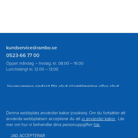
Rambo
kundservice@rambo.se
AB
0523-66 77 00
Öppet måndag – fredag: kl. 08:00 – 16:00
Lunchstängt kl. 12.00 – 13:00
Journummer endast för akut slamtömning eller akut
spolning vid avloppsstopp utanför ordinarie öppettider:
070-930 94 18
Denna webbplats använder kakor (cookies). Om du fortsätter att
använda webbplatsen accepterar du att
vi använder kakor.
Läs
mer om hur vi behandlar dina personuppgifter
här.
Navigering
Om Rambo
Kontakt
Sidfot
Nyheter
Blanketter
JAG ACCEPTERAR