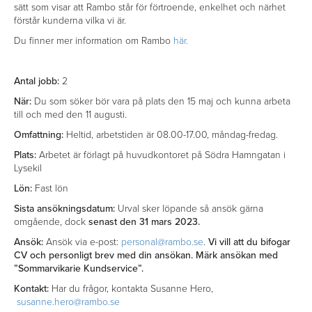
sätt som visar att Rambo står för förtroende, enkelhet och närhet
förstår kunderna vilka vi är.
Du finner mer information om Rambo
här.
Antal jobb:
2
När:
Du som söker bör vara på plats den 15 maj och kunna arbeta
till och med den 11 augusti.
Omfattning:
Heltid, arbetstiden är 08.00-17.00, måndag-fredag.
Plats:
Arbetet är förlagt på huvudkontoret på Södra Hamngatan i
Lysekil
Lön:
Fast lön
Sista ansökningsdatum:
Urval sker löpande så ansök gärna
omgående, dock
senast den 31 mars 2023.
Ansök:
Ansök via e-post:
personal@rambo.se
.
Vi vill att du bifogar
CV och personligt brev med din ansökan. Märk ansökan med
”Sommarvikarie Kundservice”.
Kontakt:
Har du frågor, kontakta Susanne Hero,
susanne.hero@rambo.se