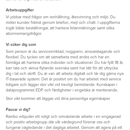
Arbetsuppgifter
Vi jobbar med frågor om renhållning, återvinning och miljö. Du
möter kunder främst genom telefon, mejl och chatt. I uppgifterna
ingår både beställningar, att hantera felanmälningar samt olika
abonnemangsfrågor.
Vi söker dig som
Som person är du serviceinriktad, noggrann, ansvarstagande och
flexibel. Du tycker om att samarbeta med andra och har en
förmåga att hantera olika individer och situationer. Du har fyllt 18 år,
kan tala och skriva flytande svenska samt har lätt för att uttrycka
dig i tal och skrift. Du är van att arbeta digitalt och lär dig gärna nya
IT-baserade system. Det är positivt om du har arbetet med service
tidigare och lägger stor vikt vid trevligt bemötande. Kunskaper i
dataprogrammet EDP och färdigheter i engelska är meriterande.
Stor vikt kommer att läggas vid dina personliga egenskaper.
Passar vi dig?
Rambo erbjuder ett roligt och omväxlande arbete i en engagerad
och positiv arbetsgrupp där vår värdegrund förenar oss och
fungerar vägledande i det dagliga arbetet. Genom att agera på ett