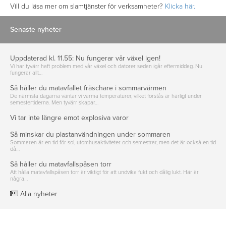
Vill du läsa mer om slamtjänster för verksamheter?
Klicka här.
Senaste nyheter
Uppdaterad kl. 11.55: Nu fungerar vår växel igen!
Vi har tyvärr haft problem med vår växel och datorer sedan igår eftermiddag. Nu
fungerar allt…
Så håller du matavfallet fräschare i sommarvärmen
De närmsta dagarna väntar vi varma temperaturer, vilket förstås är härligt under
semestertiderna. Men tyvärr skapar…
Vi tar inte längre emot explosiva varor
Så minskar du plastanvändningen under sommaren
Sommaren är en tid för sol, utomhusaktiviteter och semestrar, men det är också en tid
då…
Så håller du matavfallspåsen torr
Att hålla matavfallspåsen torr är viktigt för att undvika fukt och dålig lukt. Här är
några…
Alla nyheter