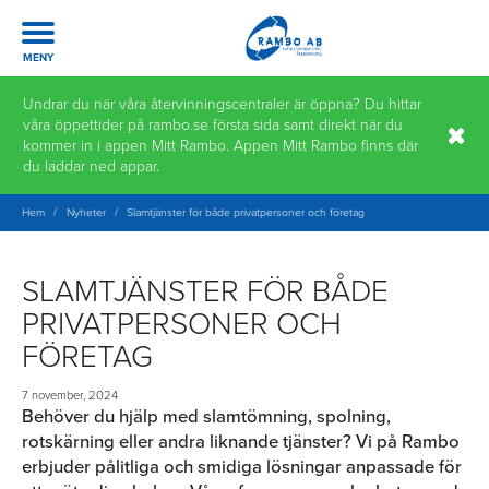
Meny
MENY
Hoppa
Undrar du när våra återvinningscentraler är öppna? Du hittar
till
våra öppettider på rambo.se första sida samt direkt när du
innehåll
kommer in i appen Mitt Rambo. Appen Mitt Rambo finns där
du laddar ned appar.
Hem
/
Nyheter
/
Slamtjänster för både privatpersoner och företag
SLAMTJÄNSTER FÖR BÅDE
PRIVATPERSONER OCH
FÖRETAG
7 november, 2024
Behöver du hjälp med slamtömning, spolning,
rotskärning eller andra liknande tjänster? Vi på Rambo
erbjuder pålitliga och smidiga lösningar anpassade för