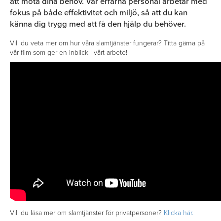
att möta dina behov. Vår erfarna personal arbetar med
fokus på både effektivitet och miljö, så att du kan
känna dig trygg med att få den hjälp du behöver.
Vill du veta mer om hur våra slamtjänster fungerar? Titta gärna på
vår film som ger en inblick i vårt arbete!
Vill du läsa mer om slamtjänster för privatpersoner?
Klicka här.