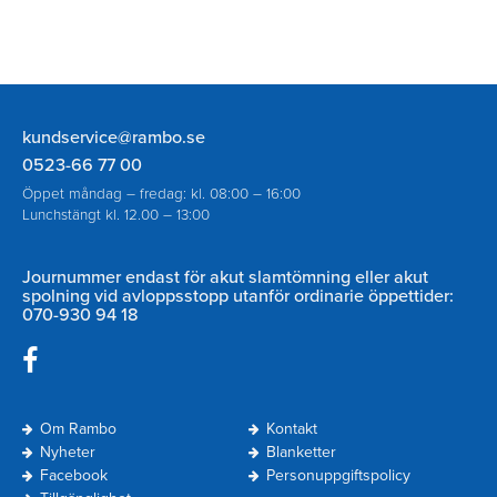
Rambo
kundservice@rambo.se
AB
0523-66 77 00
Öppet måndag – fredag: kl. 08:00 – 16:00
Lunchstängt kl. 12.00 – 13:00
Journummer endast för akut slamtömning eller akut
spolning vid avloppsstopp utanför ordinarie öppettider:
070-930 94 18
Navigering
Om Rambo
Kontakt
Sidfot
Nyheter
Blanketter
Facebook
Personuppgiftspolicy