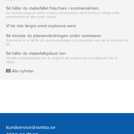
Så håller du matavfallet fräschare i sommarvärmen
De närmsta dagarna väntar vi varma temperaturer, vilket förstås är härligt under
semestertiderna. Men tyvärr skapar…
Vi tar inte längre emot explosiva varor
Så minskar du plastanvändningen under sommaren
Sommaren är en tid för sol, utomhusaktiviteter och semestrar, men det är också en tid
då…
Så håller du matavfallspåsen torr
Att hålla matavfallspåsen torr är viktigt för att undvika fukt och dålig lukt. Här är
några…
Alla nyheter
Rambo
kundservice@rambo.se
AB