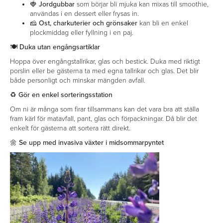
🍓
Jordgubbar
som börjar bli mjuka kan mixas till smoothie,
användas i en dessert eller frysas in.
🧀
Ost, charkuterier och grönsaker
kan bli en enkel
plockmiddag eller fyllning i en paj.
🍽️ Duka utan engångsartiklar
Hoppa över engångstallrikar, glas och bestick. Duka med riktigt
porslin eller be gästerna ta med egna tallrikar och glas. Det blir
både personligt och minskar mängden avfall.
♻️ Gör en enkel sorteringsstation
Om ni är många som firar tillsammans kan det vara bra att ställa
fram kärl för matavfall, pant, glas och förpackningar. Då blir det
enkelt för gästerna att sortera rätt direkt.
🌼 Se upp med invasiva växter i midsommarpyntet