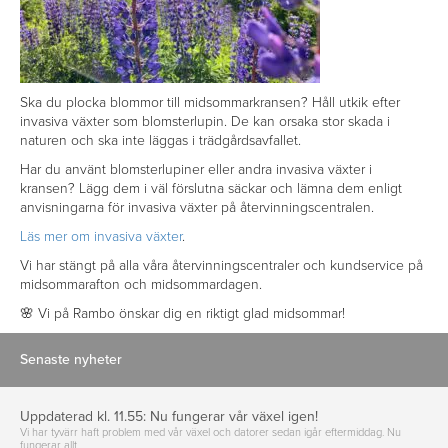
Ska du plocka blommor till midsommarkransen? Håll utkik efter
invasiva växter som blomsterlupin. De kan orsaka stor skada i
naturen och ska inte läggas i trädgårdsavfallet.
Har du använt blomsterlupiner eller andra invasiva växter i
kransen? Lägg dem i väl förslutna säckar och lämna dem enligt
anvisningarna för invasiva växter på återvinningscentralen.
Läs mer om invasiva växter
.
Vi har stängt på alla våra återvinningscentraler och kundservice på
midsommarafton och midsommardagen.
🌸 Vi på Rambo önskar dig en riktigt glad midsommar!
Senaste nyheter
Uppdaterad kl. 11.55: Nu fungerar vår växel igen!
Vi har tyvärr haft problem med vår växel och datorer sedan igår eftermiddag. Nu
fungerar allt…