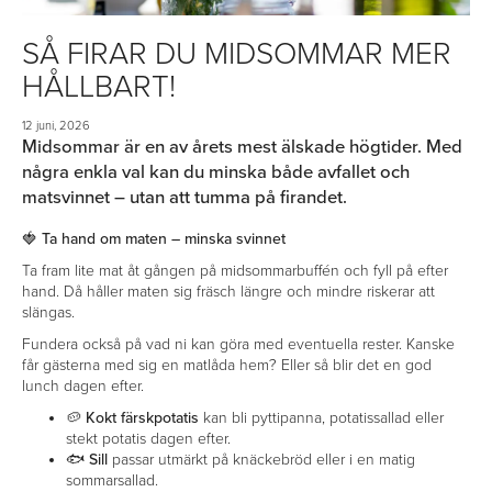
SÅ FIRAR DU MIDSOMMAR MER
HÅLLBART!
12 juni, 2026
Midsommar är en av årets mest älskade högtider. Med
några enkla val kan du minska både avfallet och
matsvinnet – utan att tumma på firandet.
🍓 Ta hand om maten – minska svinnet
Ta fram lite mat åt gången på midsommarbuffén och fyll på efter
hand. Då håller maten sig fräsch längre och mindre riskerar att
slängas.
Fundera också på vad ni kan göra med eventuella rester. Kanske
får gästerna med sig en matlåda hem? Eller så blir det en god
lunch dagen efter.
🥔
Kokt färskpotatis
kan bli pyttipanna, potatissallad eller
stekt potatis dagen efter.
🐟
Sill
passar utmärkt på knäckebröd eller i en matig
sommarsallad.