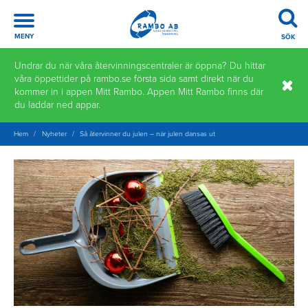
Meny
MENY
SÖK
Hoppa
Undrar du när våra återvinningscentraler är öppna? Du hittar
till
våra öppettider på rambo.se första sida samt direkt när du
innehåll
kommer in i appen Mitt Rambo. Appen Mitt Rambo finns där
du laddar ned appar.
Hem
/
Nyheter
/
Så återvinner du julen – när julen dansas ut