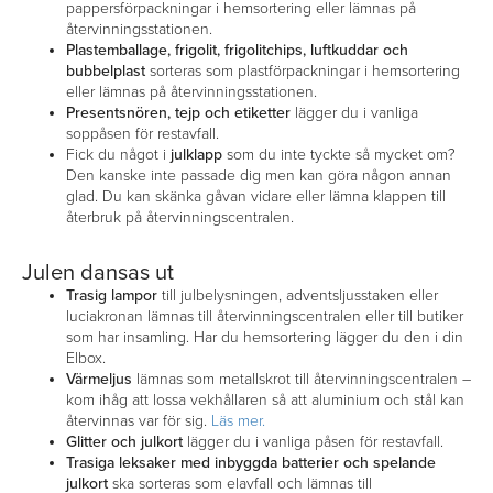
pappersförpackningar i hemsortering eller lämnas på
återvinningsstationen.
Plastemballage, frigolit, frigolitchips, luftkuddar och
bubbelplast
sorteras som plastförpackningar i hemsortering
eller lämnas på återvinningsstationen.
Presentsnören, tejp och etiketter
lägger du i vanliga
soppåsen för restavfall.
Fick du något i
julklapp
som du inte tyckte så mycket om?
Den kanske inte passade dig men kan göra någon annan
glad. Du kan skänka gåvan vidare eller lämna klappen till
återbruk på återvinningscentralen.
Julen dansas ut
Trasig lampor
till julbelysningen, adventsljusstaken eller
luciakronan lämnas till återvinningscentralen eller till butiker
som har insamling. Har du hemsortering lägger du den i din
Elbox.
Värmeljus
lämnas som metallskrot till återvinningscentralen –
kom ihåg att lossa vekhållaren så att aluminium och stål kan
återvinnas var för sig.
Läs mer.
Glitter och julkort
lägger du i vanliga påsen för restavfall.
Trasiga leksaker med inbyggda batterier och spelande
julkort
ska sorteras som elavfall och lämnas till