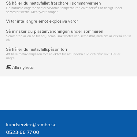
Så håller du matavfallet fräschare i sommarvärmen
De närmsta dagarna väntar vi varma temperaturer, vilket förstås är härligt under
semestertiderna. Men tyvärr skapar…
Vi tar inte längre emot explosiva varor
Så minskar du plastanvändningen under sommaren
Sommaren är en tid för sol, utomhusaktiviteter och semestrar, men det är också en tid
då…
Så håller du matavfallspåsen torr
Att hålla matavfallspåsen torr är viktigt för att undvika fukt och dålig lukt. Här är
några…
Alla nyheter
Rambo
kundservice@rambo.se
AB
0523-66 77 00