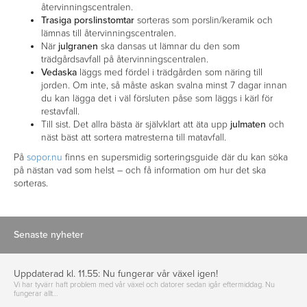
återvinningscentralen.
Trasiga porslinstomtar
sorteras som porslin/keramik och
lämnas till återvinningscentralen.
När
julgranen
ska dansas ut lämnar du den som
trädgårdsavfall på återvinningscentralen.
Vedaska
läggs med fördel i trädgården som näring till
jorden. Om inte, så måste askan svalna minst 7 dagar innan
du kan lägga det i väl försluten påse som läggs i kärl för
restavfall.
Till sist. Det allra bästa är självklart att äta upp
julmaten
och
näst bäst att sortera matresterna till matavfall.
På
sopor.nu
finns en supersmidig sorteringsguide där du kan söka
på nästan vad som helst – och få information om hur det ska
sorteras.
Senaste nyheter
Uppdaterad kl. 11.55: Nu fungerar vår växel igen!
Vi har tyvärr haft problem med vår växel och datorer sedan igår eftermiddag. Nu
fungerar allt…