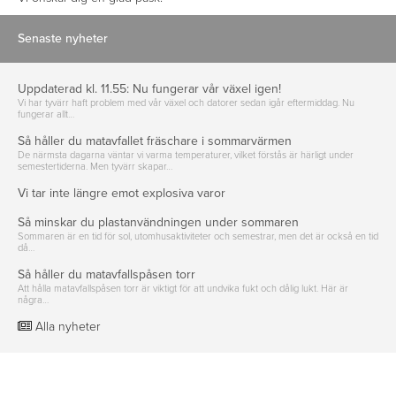
Senaste nyheter
Uppdaterad kl. 11.55: Nu fungerar vår växel igen!
Vi har tyvärr haft problem med vår växel och datorer sedan igår eftermiddag. Nu
fungerar allt…
Så håller du matavfallet fräschare i sommarvärmen
De närmsta dagarna väntar vi varma temperaturer, vilket förstås är härligt under
semestertiderna. Men tyvärr skapar…
Vi tar inte längre emot explosiva varor
Så minskar du plastanvändningen under sommaren
Sommaren är en tid för sol, utomhusaktiviteter och semestrar, men det är också en tid
då…
Så håller du matavfallspåsen torr
Att hålla matavfallspåsen torr är viktigt för att undvika fukt och dålig lukt. Här är
några…
Alla nyheter