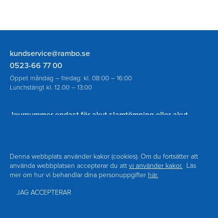
Rambo
kundservice@rambo.se
AB
0523-66 77 00
Öppet måndag – fredag: kl. 08:00 – 16:00
Lunchstängt kl. 12.00 – 13:00
Journummer endast för akut slamtömning eller akut
spolning vid avloppsstopp utanför ordinarie öppettider:
070-930 94 18
Denna webbplats använder kakor (cookies). Om du fortsätter att
använda webbplatsen accepterar du att
vi använder kakor.
Läs
mer om hur vi behandlar dina personuppgifter
här.
Navigering
Om Rambo
Kontakt
Sidfot
Nyheter
Blanketter
JAG ACCEPTERAR
Facebook
Personuppgiftspolicy
Tillgänglighet