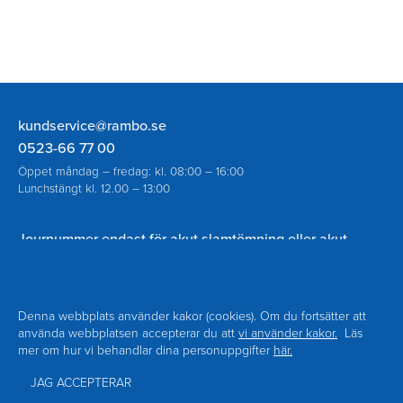
Rambo
kundservice@rambo.se
AB
0523-66 77 00
Öppet måndag – fredag: kl. 08:00 – 16:00
Lunchstängt kl. 12.00 – 13:00
Journummer endast för akut slamtömning eller akut
spolning vid avloppsstopp utanför ordinarie öppettider:
070-930 94 18
Denna webbplats använder kakor (cookies). Om du fortsätter att
använda webbplatsen accepterar du att
vi använder kakor.
Läs
mer om hur vi behandlar dina personuppgifter
här.
Navigering
Om Rambo
Kontakt
Sidfot
Nyheter
Blanketter
JAG ACCEPTERAR
Facebook
Personuppgiftspolicy