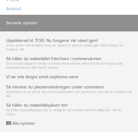
Android
Senaste nyheter
Uppdaterad kl. 11.55: Nu fungerar vår växel igen!
Vi har tyvärr haft problem med vår växel och datorer sedan igår eftermiddag. Nu
fungerar allt…
Så håller du matavfallet fräschare i sommarvärmen
De närmsta dagarna väntar vi varma temperaturer, vilket förstås är härligt under
semestertiderna. Men tyvärr skapar…
Vi tar inte längre emot explosiva varor
Så minskar du plastanvändningen under sommaren
Sommaren är en tid för sol, utomhusaktiviteter och semestrar, men det är också en tid
då…
Så håller du matavfallspåsen torr
Att hålla matavfallspåsen torr är viktigt för att undvika fukt och dålig lukt. Här är
några…
Alla nyheter