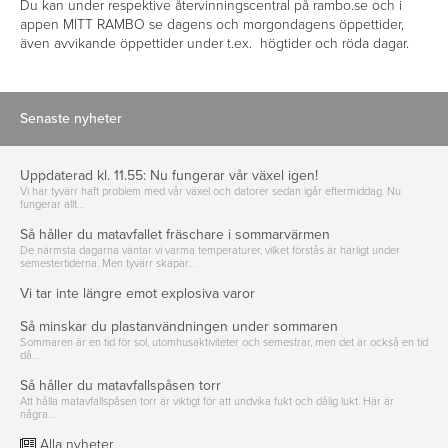
Du kan under respektive återvinningscentral på rambo.se och i
appen MITT RAMBO se dagens och morgondagens öppettider,
även avvikande öppettider under t.ex. högtider och röda dagar.
Senaste nyheter
Uppdaterad kl. 11.55: Nu fungerar vår växel igen!
Vi har tyvärr haft problem med vår växel och datorer sedan igår eftermiddag. Nu
fungerar allt…
Så håller du matavfallet fräschare i sommarvärmen
De närmsta dagarna väntar vi varma temperaturer, vilket förstås är härligt under
semestertiderna. Men tyvärr skapar…
Vi tar inte längre emot explosiva varor
Så minskar du plastanvändningen under sommaren
Sommaren är en tid för sol, utomhusaktiviteter och semestrar, men det är också en tid
då…
Så håller du matavfallspåsen torr
Att hålla matavfallspåsen torr är viktigt för att undvika fukt och dålig lukt. Här är
några…
Alla nyheter