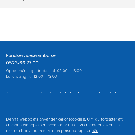
Rambo
kundservice@rambo.se
AB
0523-66 77 00
Öppet måndag – fredag: kl. 08:00 – 16:00
Lunchstängt kl. 12.00 – 13:00
Journummer endast för akut slamtömning eller akut
spolning vid avloppsstopp utanför ordinarie öppettider:
070-930 94 18
Denna webbplats använder kakor (cookies). Om du fortsätter att
använda webbplatsen accepterar du att
vi använder kakor.
Läs
mer om hur vi behandlar dina personuppgifter
här.
Om Rambo
Kontakt