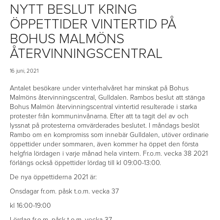
NYTT BESLUT KRING
ÖPPETTIDER VINTERTID PÅ
BOHUS MALMÖNS
ÅTERVINNINGSCENTRAL
16 juni, 2021
Antalet besökare under vinterhalvåret har minskat på Bohus
Malmöns återvinningscentral, Gulldalen. Rambos beslut att stänga
Bohus Malmön återvinningscentral vintertid resulterade i starka
protester från kommuninvånarna. Efter att ta tagit del av och
lyssnat på protesterna omvärderades beslutet. I måndags beslöt
Rambo om en kompromiss som innebär Gulldalen, utöver ordinarie
öppettider under sommaren, även kommer ha
öppet den första
helgfria lördagen i varje månad hela vintern. Fr.o.m. vecka 38 2021
förlängs också öppettider lördag till kl 09:00-13:00.
De nya öppettiderna 2021 är:
Onsdagar fr.om. påsk t.o.m. vecka 37
kl 16:00-19:00
Lördag fr.o.m. påsk t.o.m. vecka 37