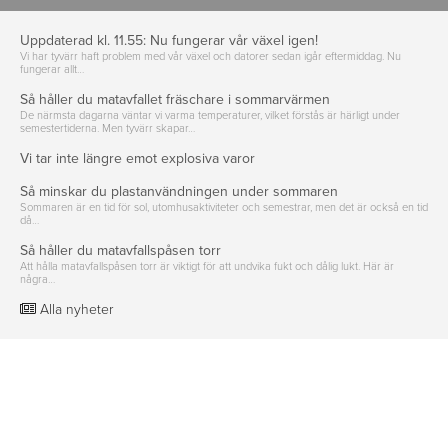
Uppdaterad kl. 11.55: Nu fungerar vår växel igen!
Vi har tyvärr haft problem med vår växel och datorer sedan igår eftermiddag. Nu
fungerar allt…
Så håller du matavfallet fräschare i sommarvärmen
De närmsta dagarna väntar vi varma temperaturer, vilket förstås är härligt under
semestertiderna. Men tyvärr skapar…
Vi tar inte längre emot explosiva varor
Så minskar du plastanvändningen under sommaren
Sommaren är en tid för sol, utomhusaktiviteter och semestrar, men det är också en tid
då…
Så håller du matavfallspåsen torr
Att hålla matavfallspåsen torr är viktigt för att undvika fukt och dålig lukt. Här är
några…
Alla nyheter