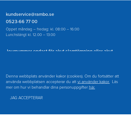
Rambo
kundservice@rambo.se
AB
0523-66 77 00
Öppet måndag – fredag: kl. 08:00 – 16:00
Lunchstängt kl. 12.00 – 13:00
Journummer endast för akut slamtömning eller akut
spolning vid avloppsstopp utanför ordinarie öppettider:
070-930 94 18
Denna webbplats använder kakor (cookies). Om du fortsätter att
använda webbplatsen accepterar du att
vi använder kakor.
Läs
mer om hur vi behandlar dina personuppgifter
här.
Navigering
Om Rambo
Kontakt
Sidfot
Nyheter
Blanketter
JAG ACCEPTERAR
Facebook
Personuppgiftspolicy
Tillgänglighet
© Copyright 2026 RAMBO AB
Besöksadress: Södra Hamngatan 6 453 80 Lysekil
Produktion Bozzanova AB