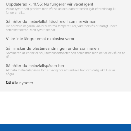
Uppdaterad kl. 11.55: Nu fungerar vår växel igen!
Vi har tyvärr haft problem med vår växel och datorer sedan igår eftermiddag. Nu
fungerar allt…
Så håller du matavfallet fräschare i sommarvärmen
De närmsta dagarna väntar vi varma temperaturer, vilket förstås är härligt under
semestertiderna. Men tyvärr skapar…
Vi tar inte längre emot explosiva varor
Så minskar du plastanvändningen under sommaren
Sommaren är en tid för sol, utomhusaktiviteter och semestrar, men det är också en tid
då…
Så håller du matavfallspåsen torr
Att hålla matavfallspåsen torr är viktigt för att undvika fukt och dålig lukt. Här är
några…
Alla nyheter