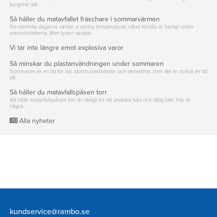
fungerar allt…
Så håller du matavfallet fräschare i sommarvärmen
De närmsta dagarna väntar vi varma temperaturer, vilket förstås är härligt under
semestertiderna. Men tyvärr skapar…
Vi tar inte längre emot explosiva varor
Så minskar du plastanvändningen under sommaren
Sommaren är en tid för sol, utomhusaktiviteter och semestrar, men det är också en tid
då…
Så håller du matavfallspåsen torr
Att hålla matavfallspåsen torr är viktigt för att undvika fukt och dålig lukt. Här är
några…
Alla nyheter
Rambo
kundservice@rambo.se