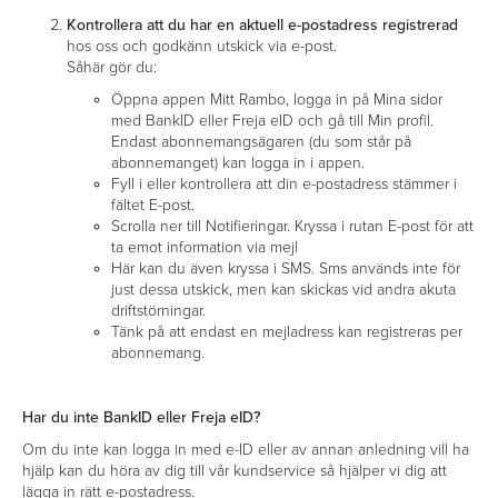
Kontrollera att du har en aktuell e-postadress registrerad
hos oss och godkänn utskick via e-post.
Såhär gör du:
Öppna appen Mitt Rambo, logga in på Mina sidor
med BankID eller Freja eID och gå till Min profil.
Endast abonnemangsägaren (du som står på
abonnemanget) kan logga in i appen.
Fyll i eller kontrollera att din e-postadress stämmer i
fältet E-post.
Scrolla ner till Notifieringar. Kryssa i rutan E-post för att
ta emot information via mejl
Här kan du även kryssa i SMS. Sms används inte för
just dessa utskick, men kan skickas vid andra akuta
driftstörningar.
Tänk på att endast en mejladress kan registreras per
abonnemang.
Har du inte BankID eller Freja eID?
Om du inte kan logga in med e-ID eller av annan anledning vill ha
hjälp kan du höra av dig till vår kundservice så hjälper vi dig att
lägga in rätt e-postadress.