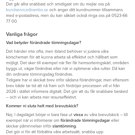
Det går allra snabbast och smidigast om du mejlar oss på
kundservice@rambo.se
och anger ditt kundnummer tillsammans
med e-postadress, men du kan såklart också ringa oss på 0523-66
77 00.
Vanliga frågor
Vad betyder förändrade tömningsdagar?
Det händer inte ofta, men ibland behöver vi justera våra
körscheman för att kunna arbeta så effektivt och hållbart som
möjligt. Det sker till exempel när fler får hemsorteringskärl, områden
byggs ut, vägar förändras eller när vi optimerar våra rutter. Då kan
din ordinarie tömningsdag förändras.
Tidigare har vi skickat brev inför sådana förändringar, men eftersom
brev både tar tid att nå fram och fördröjer processen vill vi från
2026 i stället informera digitalt. Det gör att du får snabbare besked
– och vi kan arbeta mer resurseffektivt.
Kommer ni sluta helt med brevutskick?
Nej. I dagsläget börjar vi bara fasa ut
vissa
av våra brevutskick – till
exempel när vi informerar om
förändrade tömningsdagar
eller
skickar påminnelser inför
slamtömning
.
Det gör vi för att förbättra våra arbetssätt, snabba upp