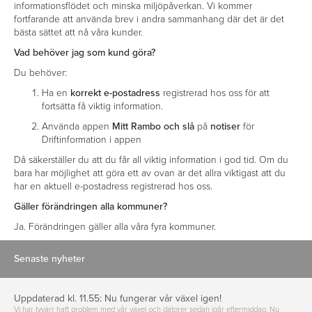
informationsflödet och minska miljöpåverkan. Vi kommer
fortfarande att använda brev i andra sammanhang där det är det
bästa sättet att nå våra kunder.
Vad behöver jag som kund göra?
Du behöver:
Ha en
korrekt e-postadress
registrerad hos oss för att
fortsätta få viktig information.
Använda appen
Mitt Rambo och slå
på
notiser
för
Driftinformation i appen
Då säkerställer du att du får all viktig information i god tid. Om du
bara har möjlighet att göra ett av ovan är det allra viktigast att du
har en aktuell e-postadress registrerad hos oss.
Gäller förändringen alla kommuner?
Ja. Förändringen gäller alla våra fyra kommuner.
Senaste nyheter
Uppdaterad kl. 11.55: Nu fungerar vår växel igen!
Vi har tyvärr haft problem med vår växel och datorer sedan igår eftermiddag. Nu