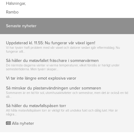
Hälsningar,
Rambo
Senaste nyheter
Uppdaterad kl. 11.55: Nu fungerar vår växel igen!
Vi har tyvärr haft problem med vår växel och datorer sedan igår eftermiddag. Nu
fungerar allt…
Så håller du matavfallet fräschare i sommarvärmen
De närmsta dagarna väntar vi varma temperaturer, vilket förstås är härligt under
semestertiderna. Men tyvärr skapar…
Vi tar inte längre emot explosiva varor
Så minskar du plastanvändningen under sommaren
Sommaren är en tid för sol, utomhusaktiviteter och semestrar, men det är också en tid
då…
Så håller du matavfallspåsen torr
Att hålla matavfallspåsen torr är viktigt för att undvika fukt och dålig lukt. Här är
några…
Alla nyheter