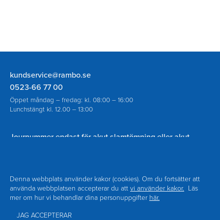
Rambo
kundservice@rambo.se
AB
0523-66 77 00
Öppet måndag – fredag: kl. 08:00 – 16:00
Lunchstängt kl. 12.00 – 13:00
Journummer endast för akut slamtömning eller akut
spolning vid avloppsstopp utanför ordinarie öppettider:
070-930 94 18
Denna webbplats använder kakor (cookies). Om du fortsätter att
använda webbplatsen accepterar du att
vi använder kakor.
Läs
mer om hur vi behandlar dina personuppgifter
här.
Navigering
Om Rambo
Kontakt
Sidfot
Nyheter
Blanketter
JAG ACCEPTERAR