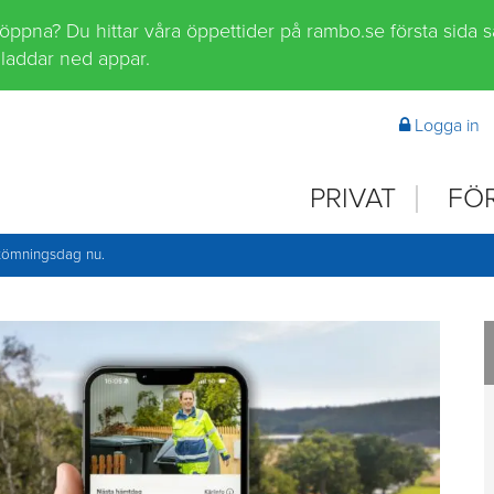
 öppna? Du hittar våra öppettider på rambo.se första sida 
laddar ned appar.
Logga in
PRIVAT
FÖ
 tömningsdag nu.