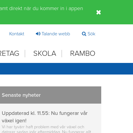
samt direkt när du kommer in i appen
Kontakt
Talande webb
Sök
RETAG
SKOLA
RAMBO
Senaste nyheter
Uppdaterad kl. 11.55: Nu fungerar vår
växel igen!
Vi har tyvärr haft problem med vår växel och
datorer sedan igår eftermiddag. Nu fungerar allt…