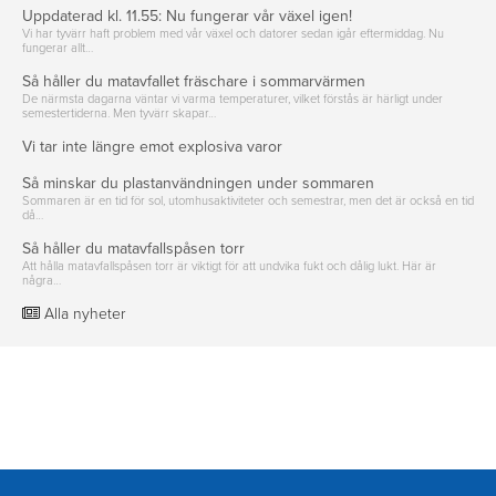
Uppdaterad kl. 11.55: Nu fungerar vår växel igen!
Vi har tyvärr haft problem med vår växel och datorer sedan igår eftermiddag. Nu
fungerar allt…
Så håller du matavfallet fräschare i sommarvärmen
De närmsta dagarna väntar vi varma temperaturer, vilket förstås är härligt under
semestertiderna. Men tyvärr skapar…
Vi tar inte längre emot explosiva varor
Så minskar du plastanvändningen under sommaren
Sommaren är en tid för sol, utomhusaktiviteter och semestrar, men det är också en tid
då…
Så håller du matavfallspåsen torr
Att hålla matavfallspåsen torr är viktigt för att undvika fukt och dålig lukt. Här är
några…
Alla nyheter