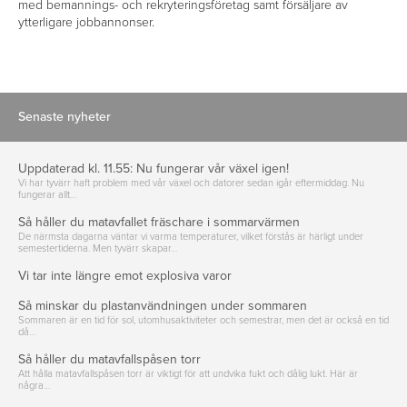
med bemannings- och rekryteringsföretag samt försäljare av
ytterligare jobbannonser.
Senaste nyheter
Uppdaterad kl. 11.55: Nu fungerar vår växel igen!
Vi har tyvärr haft problem med vår växel och datorer sedan igår eftermiddag. Nu
fungerar allt…
Så håller du matavfallet fräschare i sommarvärmen
De närmsta dagarna väntar vi varma temperaturer, vilket förstås är härligt under
semestertiderna. Men tyvärr skapar…
Vi tar inte längre emot explosiva varor
Så minskar du plastanvändningen under sommaren
Sommaren är en tid för sol, utomhusaktiviteter och semestrar, men det är också en tid
då…
Så håller du matavfallspåsen torr
Att hålla matavfallspåsen torr är viktigt för att undvika fukt och dålig lukt. Här är
några…