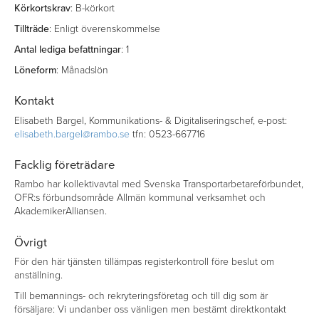
Körkortskrav
: B-körkort
Tillträde
: Enligt överenskommelse
Antal lediga befattningar
: 1
Löneform
: Månadslön
Kontakt
Elisabeth Bargel, Kommunikations- & Digitaliseringschef, e-post:
elisabeth.bargel@rambo.se
tfn: 0523-667716
Facklig företrädare
Rambo har kollektivavtal med Svenska Transportarbetareförbundet,
OFR:s förbundsområde Allmän kommunal verksamhet och
AkademikerAlliansen.
Övrigt
För den här tjänsten tillämpas registerkontroll före beslut om
anställning.
Till bemannings- och rekryteringsföretag och till dig som är
försäljare: Vi undanber oss vänligen men bestämt direktkontakt