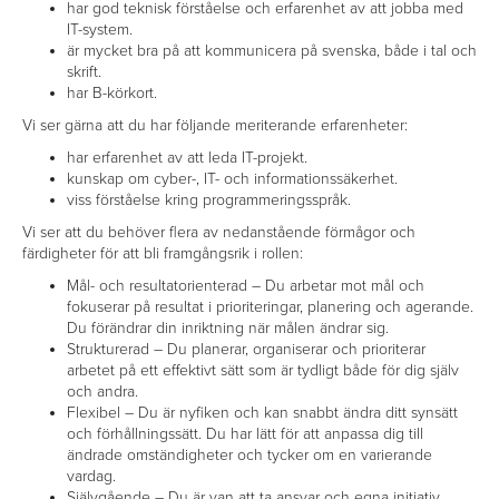
har god teknisk förståelse och erfarenhet av att jobba med
IT-system.
är mycket bra på att kommunicera på svenska, både i tal och
skrift.
har B-körkort.
Vi ser gärna att du har följande meriterande erfarenheter:
har erfarenhet av att leda IT-projekt.
kunskap om cyber-, IT- och informationssäkerhet.
viss förståelse kring programmeringsspråk.
Vi ser att du behöver flera av nedanstående förmågor och
färdigheter för att bli framgångsrik i rollen:
Mål- och resultatorienterad – Du arbetar mot mål och
fokuserar på resultat i prioriteringar, planering och agerande.
Du förändrar din inriktning när målen ändrar sig.
Strukturerad – Du planerar, organiserar och prioriterar
arbetet på ett effektivt sätt som är tydligt både för dig själv
och andra.
Flexibel – Du är nyfiken och kan snabbt ändra ditt synsätt
och förhållningssätt. Du har lätt för att anpassa dig till
ändrade omständigheter och tycker om en varierande
vardag.
Självgående – Du är van att ta ansvar och egna initiativ