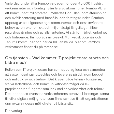
Varje dag underlättar Rambo vardagen för över 45 000 hushåll,
verksamheter och företag i våra fyra ägarkommuner. Rambo AB är
ett kommunägt miljöföretag i mellersta Bohuslän inom återvinning
och avfallshantering med hushålls- och företagskunder. Rambos
uppdrag är att tillgodose ägarkommunernas och dess invånares
behov av en ekonomiskt och miljömässigt långsiktigt hållbar
resurshushållning och avfallshantering. Vi står för närhet, enkelhet
och förtroende. Rambo ägs av Lysekil, Munkedal, Sotenäs och
Tanums kommuner och har ca 100 anställda. Mer om Rambos
verksamhet finner du på rambo.se
Om tjänsten – Vad kommer IT-projektledare arbeta och
bidra med?
Rollen som IT-projektledare har som uppdrag leda och samordna
att systemlösningar utvecklas och levereras på tid, inom budget
och enligt krav och behov. Det kräver både teknisk förståelse,
starka ledarskaps- och kommunikationsförmågor då IT-
projektledaren fungerar som länk mellan verksamhet och teknik.
Det innebär att översätta verksamhetens behov till lösningar, känna
till vilka digitala möjligheter som finns samt se till att organisationen
drar nytta av dessa möjligheter på bästa sätt.
Din vardag