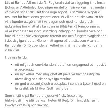
Läs ut Rambo AB och du får Regional avfallsanläggning i mellersta
Bohuslän Aktiebolag. Det säger en del om vår verksamhet, medan
vår vision säger allt: Det finns inga sopor! Tillsammans skapar vi
resurser för framtidens generationer. Vi vill att det ska vara lätt för
våra kunder att göra rätt i vardagen och med kunskap och
rådgivning tror vi att alla kan vara miljöhjältar. På Rambo samlas
olika kompetenser inom insamling, anläggning, kundservice och
huvudkontor. Vår värdegrund förenar oss och fungerar vägledande
i det dagliga arbetet. Genom att agera på ett sätt som visar att
Rambo står för förtroende, enkelhet och närhet förstår kunderna
vilka vi är.
Hos oss får du:
ett roligt och omväxlande arbete i en engagerad och positiv
arbetsgrupp.
en nyckelroll med möjlighet att påverka Rambos digitala
utveckling och skapa synliga resultat.
en god arbetsmiljö och arbetsplats i centrala Lysekil med en
fantastisk utsikt över Gullmarsfjorden.
Som anställd på Rambo erbjuder vi friskvårdsbidrag,
friskvårdstimme (där verksamheten tillåter), förmånscyklar samt
liv-/olycksfalls-/sjukförsäkring.