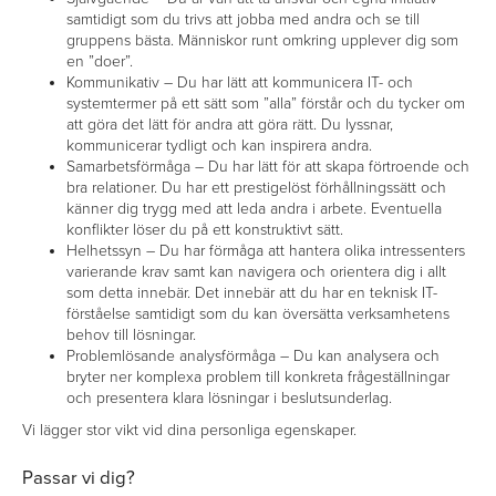
samtidigt som du trivs att jobba med andra och se till
gruppens bästa. Människor runt omkring upplever dig som
en ”doer”.
Kommunikativ – Du har lätt att kommunicera IT- och
systemtermer på ett sätt som ”alla” förstår och du tycker om
att göra det lätt för andra att göra rätt. Du lyssnar,
kommunicerar tydligt och kan inspirera andra.
Samarbetsförmåga – Du har lätt för att skapa förtroende och
bra relationer. Du har ett prestigelöst förhållningssätt och
känner dig trygg med att leda andra i arbete. Eventuella
konflikter löser du på ett konstruktivt sätt.
Helhetssyn – Du har förmåga att hantera olika intressenters
varierande krav samt kan navigera och orientera dig i allt
som detta innebär. Det innebär att du har en teknisk IT-
förståelse samtidigt som du kan översätta verksamhetens
behov till lösningar.
Problemlösande analysförmåga – Du kan analysera och
bryter ner komplexa problem till konkreta frågeställningar
och presentera klara lösningar i beslutsunderlag.
Vi lägger stor vikt vid dina personliga egenskaper.
Passar vi dig?