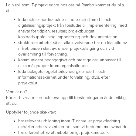
I din roll som IT-projektledare hos oss på Rambo kommer du bl.a.
att;
leda och samordna både mindre och större IT- och
digitaliseringsprojekt från förstudie till implementering; med
ansvar för tidplan, resurser, projektbudget,
kostnadsuppföljning, rapportering och dokumentation.
strukturera arbetet så att alla involverade har en klar bild av
målet, både i start av, under projektets gång och vid
överlämning till förvaltning.
kommunicera pedagogiskt och prestigelöst, anpassat till
olika målgrupper inom organisationen.
leda bolagets regelefterlevnad gällande IT- och
informationssäkerhet under förvaltning, d.v.s. efter
projektslut.
Vem är du?
För att trivas i rollen och leva upp till förväntningarna är det viktigt
att du;
Uppfyller följande ska-krav:
har relevant utbildning inom IT och/eller projektledning
och/eller arbetslivserfarenhet som vi bedömer motsvarande.
har erfarenhet av att arbeta enligt projektmetodik.