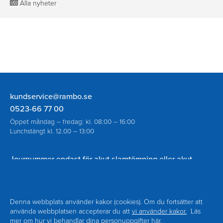
Alla nyheter
Rambo
kundservice@rambo.se
AB
0523-66 77 00
Öppet måndag – fredag: kl. 08:00 – 16:00
Lunchstängt kl. 12.00 – 13:00
Journummer endast för akut slamtömning eller akut
spolning vid avloppsstopp utanför ordinarie öppettider:
070-930 94 18
Denna webbplats använder kakor (cookies). Om du fortsätter att
använda webbplatsen accepterar du att
vi använder kakor.
Läs
mer om hur vi behandlar dina personuppgifter
här.